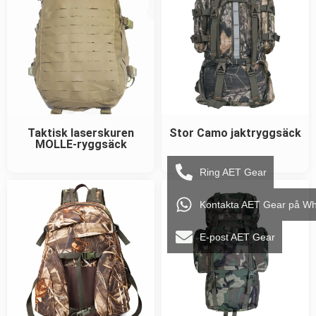
Taktisk laserskuren
Stor Camo jaktryggsäck
MOLLE-ryggsäck
Ring AET Gear
Kontakta AET Gear på W
E-post AET Gear