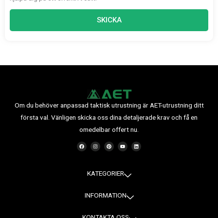
SKICKA
Om du behöver anpassad taktisk utrustning är AET-utrustning ditt
första val. Vänligen skicka oss dina detaljerade krav och få en
omedelbar offert nu.
F
I
P
Y
L
a
n
i
o
i
c
s
n
u
n
e
t
t
t
k
b
a
e
u
e
o
g
r
b
d
o
r
e
e
i
KATEGORIER
k
a
s
n
m
t
INFORMATION
KONTAKTA OSS