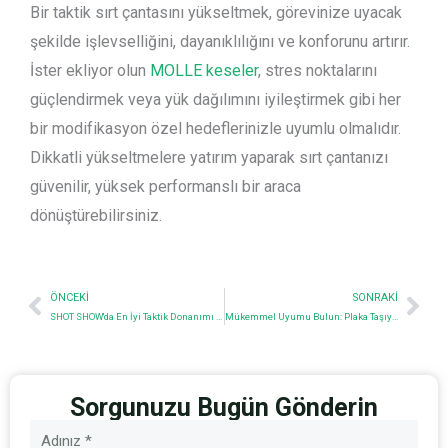
Bir taktik sırt çantasını yükseltmek, görevinize uyacak
şekilde işlevselliğini, dayanıklılığını ve konforunu artırır.
İster ekliyor olun
MOLLE keseler
, stres noktalarını
güçlendirmek veya yük dağılımını iyileştirmek gibi her
bir modifikasyon özel hedeflerinizle uyumlu olmalıdır.
Dikkatli yükseltmelere yatırım yaparak sırt çantanızı
güvenilir, yüksek performanslı bir araca
dönüştürebilirsiniz.
Prev
Nex
ÖNCEKI
SONRAKI
SHOT SHOW'da En İyi Taktik Donanımı Deneyimleyin - 60406 Numaralı Standımızda Bizi Ziyaret Edin!
Mükemmel Uyumu Bulun: Plaka Taşıyıcı Boyutları ve Türleri Kılavuzu
Sorgunuzu Bugün Gönderin
İsim