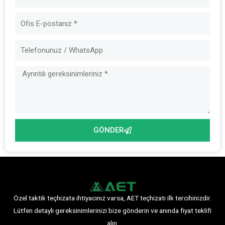
E-
posta
Mesaj
GÖNDER
Özel taktik teçhizata ihtiyacınız varsa, AET teçhizatı ilk tercihinizdir.
Lütfen detaylı gereksinimlerinizi bize gönderin ve anında fiyat teklifi
alın.