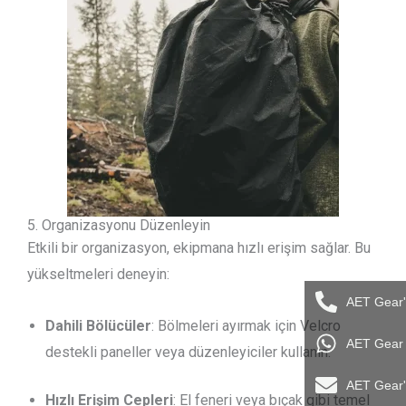
5. Organizasyonu Düzenleyin
Etkili bir organizasyon, ekipmana hızlı erişim sağlar. Bu
yükseltmeleri deneyin:
AET Gear'
Dahili Bölücüler
: Bölmeleri ayırmak için Velcro
AET Gear i
destekli paneller veya düzenleyiciler kullanın.
AET Gear'
Hızlı Erişim Cepleri
: El feneri veya bıçak gibi temel