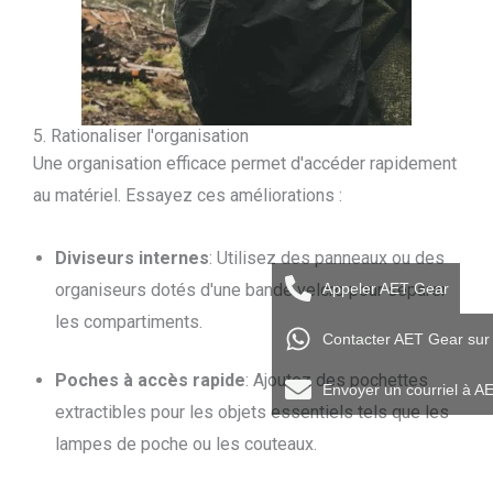
5. Rationaliser l'organisation
Une organisation efficace permet d'accéder rapidement
au matériel. Essayez ces améliorations :
Diviseurs internes
: Utilisez des panneaux ou des
organiseurs dotés d'une bande velcro pour séparer
Appeler AET Gear
les compartiments.
Contacter AET Gear su
Poches à accès rapide
: Ajoutez des pochettes
Envoyer un courriel à A
extractibles pour les objets essentiels tels que les
lampes de poche ou les couteaux.