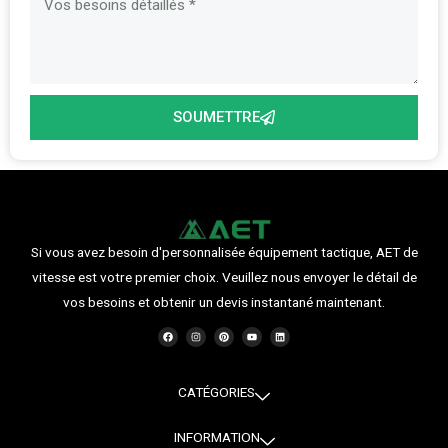
SOUMETTRE
Si vous avez besoin d'personnalisée équipement tactique, AET de
vitesse est votre premier choix. Veuillez nous envoyer le détail de
vos besoins et obtenir un devis instantané maintenant.
F
I
P
Y
L
a
n
i
o
i
c
s
n
u
n
e
t
t
t
k
b
a
e
u
e
o
g
r
b
d
o
r
e
e
i
CATÉGORIES
k
a
s
n
m
t
INFORMATION