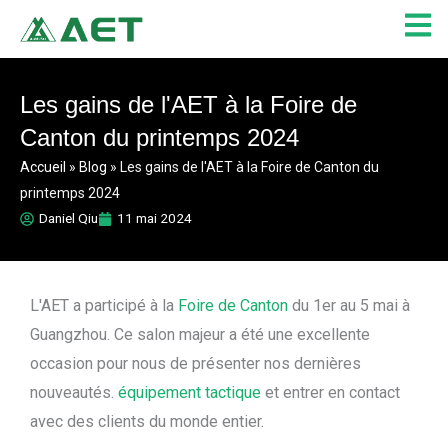
Aller
au
contenu
Les gains de l'AET à la Foire de
Canton du printemps 2024
Accueil
»
Blog
»
Les gains de l'AET à la Foire de Canton du
printemps 2024
Daniel Qiu
11 mai 2024
L'AET a participé à la
Foire de Canton
du 1er au 5 mai à
Guangzhou. Ce salon majeur a été une excellente
occasion pour nous de présenter nos dernières
nouveautés.
équipement tactique
et entrer en contact
avec des clients du monde entier.