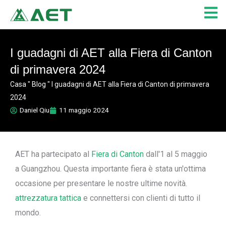
Vai
al
contenuto
I guadagni di AET alla Fiera di Canton
di primavera 2024
Casa
"
Blog
"
I guadagni di AET alla Fiera di Canton di primavera
2024
Daniel Qiu
11 maggio 2024
AET ha partecipato al
Fiera di Canton
dall'1 al 5 maggio
a Guangzhou. Questa importante fiera è stata un'ottima
occasione per presentare le nostre ultime novità.
attrezzatura tattica
e connettersi con clienti di tutto il
mondo.