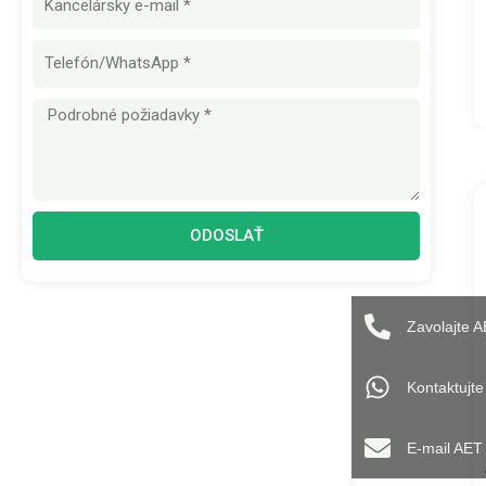
mail
Správa
ODOSLAŤ
Zavolajte 
Kontaktujt
E-mail AET