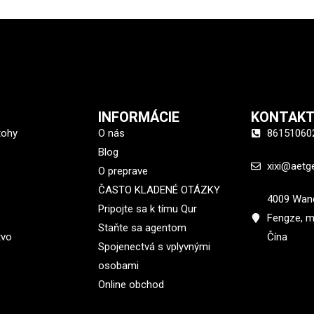
INFORMÁCIE
KONTAKT
tohy
O nás
86151060
Blog
xixi@aetg
O preprave
ČASTO KLADENÉ OTÁZKY
4009 Wand
Pripojte sa k tímu Qur
Fengze, 
Staňte sa agentom
tvo
Čína
Spojenectvá s vplyvnými
osobami
Online obchod