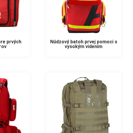
re prvých
Núdzový batoh prvej pomoci s
rov
vysokým videním