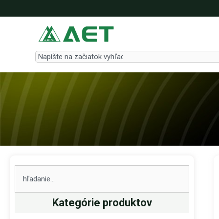
Preskočiť
na
obsah
Search
Search
Kategórie produktov