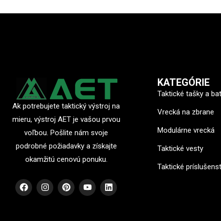
KATEGÓRIE
Taktické tašky a ba
Ak potrebujete taktický výstroj na
Vrecká na zbrane
mieru, výstroj AET je vašou prvou
Modulárne vrecká
voľbou. Pošlite nám svoje
podrobné požiadavky a získajte
Taktické vesty
okamžitú cenovú ponuku.
Taktické príslušens
F
I
P
Y
L
a
n
i
o
i
c
s
n
u
n
e
t
t
t
k
b
a
e
u
e