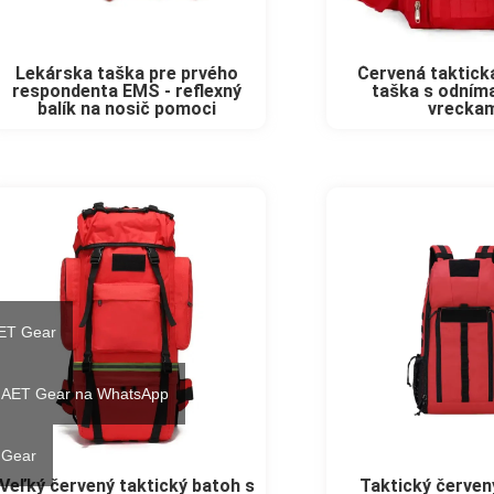
Lekárska taška pre prvého
Červená taktick
respondenta EMS - reflexný
taška s odním
balík na nosič pomoci
vrecka
AET Gear
e AET Gear na WhatsApp
 Gear
Veľký červený taktický batoh s
Taktický červen