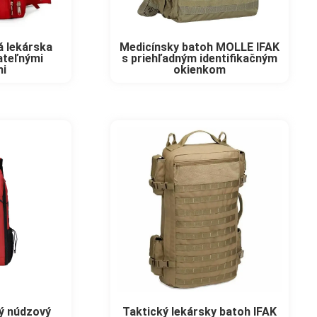
á lekárska
Medicínsky batoh MOLLE IFAK
ateľnými
s priehľadným identifikačným
mi
okienkom
ý núdzový
Taktický lekársky batoh IFAK