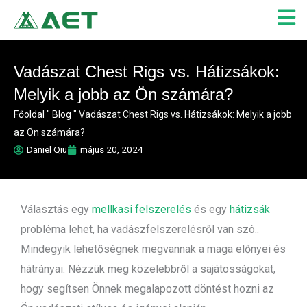
Skip
to
content
Vadászat Chest Rigs vs. Hátizsákok:
Melyik a jobb az Ön számára?
Főoldal
"
Blog
"
Vadászat Chest Rigs vs. Hátizsákok: Melyik a jobb
az Ön számára?
Daniel Qiu
május 20, 2024
Választás egy
mellkasi felszerelés
és egy
hátizsák
probléma lehet, ha vadászfelszerelésről van szó.
.
Mindegyik lehetőségnek megvannak a maga előnyei és
hátrányai. Nézzük meg közelebbről a sajátosságokat,
hogy segítsen Önnek megalapozott döntést hozni az