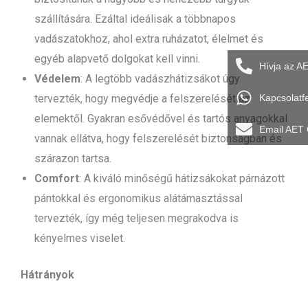
szállítására. Ezáltal ideálisak a többnapos
vadászatokhoz, ahol extra ruházatot, élelmet és
egyéb alapvető dolgokat kell vinni.
Hívja az A
Védelem
: A legtöbb vadászhátizsákot úgy
tervezték, hogy megvédje a felszerelését az
Kapcsolatf
elemektől. Gyakran esővédővel és tartós anyagokkal
Email AET
vannak ellátva, hogy felszerelését biztonságban és
szárazon tartsa.
Comfort
: A kiváló minőségű hátizsákokat párnázott
pántokkal és ergonomikus alátámasztással
tervezték, így még teljesen megrakodva is
kényelmes viselet.
Hátrányok