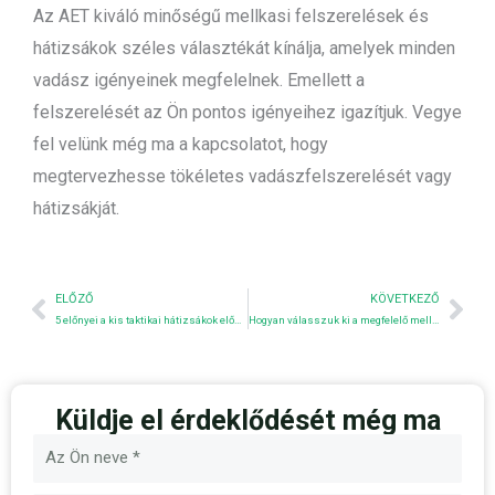
Az AET kiváló minőségű mellkasi felszerelések és
hátizsákok széles választékát kínálja, amelyek minden
vadász igényeinek megfelelnek. Emellett a
felszerelését az Ön pontos igényeihez igazítjuk. Vegye
fel velünk még ma a kapcsolatot, hogy
megtervezhesse tökéletes vadászfelszerelését vagy
hátizsákját.
Előző
Nex
ELŐZŐ
KÖVETKEZŐ
5 előnyei a kis taktikai hátizsákok előnyei
Hogyan válasszuk ki a megfelelő mellkasi merevítőt az Ön igényeinek megfelelően?
Küldje el érdeklődését még ma
Név