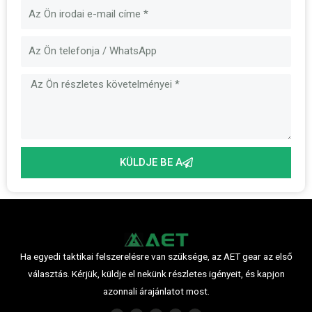
E-
mail
Üzenet
KÜLDJE BE A
Ha egyedi taktikai felszerelésre van szüksége, az AET gear az első
választás. Kérjük, küldje el nekünk részletes igényeit, és kapjon
azonnali árajánlatot most.
F
I
P
Y
L