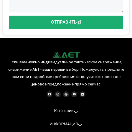
ОТПРАВИТЬ
Если вам нужно индивидуальное тактическое снаряжение,
снаряжение AET - ваш первый выбор. Пожалуйста, пришлите
нам свои подробные требования и получите мгновенное
ценовое предложение прямо сейчас.
F
I
P
Y
L
a
n
i
o
i
c
s
n
u
n
e
t
t
T
k
b
a
e
u
e
o
g
r
b
d
o
r
e
e
I
Категории
k
a
s
n
m
t
ИНФОРМАЦИЯ