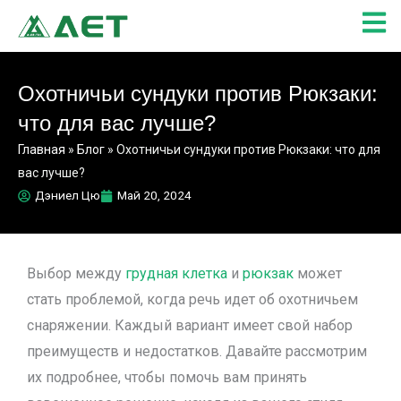
Перейти
к
содержимому
Охотничьи сундуки против Рюкзаки:
что для вас лучше?
Главная
»
Блог
»
Охотничьи сундуки против Рюкзаки: что для
вас лучше?
Дэниел Цю
Май 20, 2024
Выбор между
грудная клетка
и
рюкзак
может
стать проблемой, когда речь идет об охотничьем
снаряжении
. Каждый вариант имеет свой набор
преимуществ и недостатков. Давайте рассмотрим
их подробнее, чтобы помочь вам принять