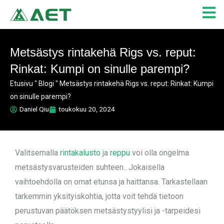
Siirry
sisältöön
Metsästys rintakehä Rigs vs. reput:
Rinkat: Kumpi on sinulle parempi?
Etusivu
"
Blogi
"
Metsästys rintakehä Rigs vs. reput: Rinkat: Kumpi
on sinulle parempi?
Daniel Qiu
toukokuu 20, 2024
Valitsemalla
rintakalusto
ja
reppu
voi olla ongelma
metsästysvarusteiden suhteen.
. Jokaisella
vaihtoehdolla on omat etunsa ja haittansa. Tarkastellaan
tarkemmin yksityiskohtia, jotta voit tehdä tietoon
perustuvan päätöksen metsästystyylisi ja -tarpeidesi