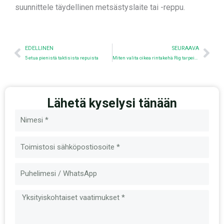
suunnittele täydellinen metsästyslaite tai -reppu.
Edellinen
Nex
EDELLINEN
SEURAAVA
5 etua pienistä taktisista repuista
Miten valita oikea rintakehä Rig tarpeisiisi?
Lähetä kyselysi tänään
Nimi
Sähköposti
Viesti