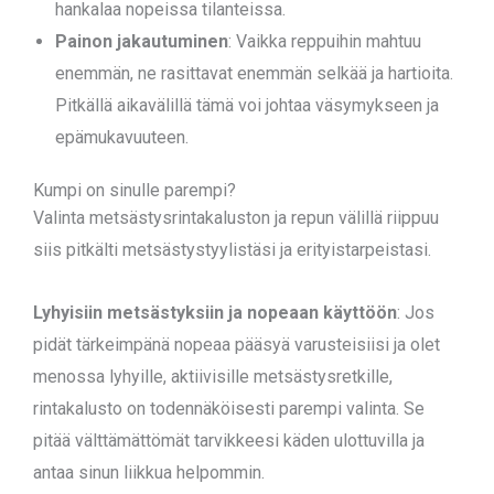
hankalaa nopeissa tilanteissa.
Painon jakautuminen
: Vaikka reppuihin mahtuu
enemmän, ne rasittavat enemmän selkää ja hartioita.
Pitkällä aikavälillä tämä voi johtaa väsymykseen ja
epämukavuuteen.
Kumpi on sinulle parempi?
Valinta metsästysrintakaluston ja repun välillä riippuu
siis pitkälti metsästystyylistäsi ja erityistarpeistasi.
Lyhyisiin metsästyksiin ja nopeaan käyttöön
: Jos
pidät tärkeimpänä nopeaa pääsyä varusteisiisi ja olet
menossa lyhyille, aktiivisille metsästysretkille,
rintakalusto on todennäköisesti parempi valinta. Se
pitää välttämättömät tarvikkeesi käden ulottuvilla ja
antaa sinun liikkua helpommin.