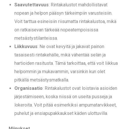
Saavutettavuus
: Rintakalustot mahdollistavat
nopean ja helpon pääsyn tärkeimpiin varusteisiin.
Voit tarttua esineisiin riisumatta rintakalustoa, mikä
on ratkaisevan tärkeää nopeatempoisissa
metsästystilanteissa.
Liikkuvuus
: Ne ovat kevyitä ja jakavat painon
tasaisesti rintakehälle, mikä vähentää selän ja
hartioiden rasitusta. Tämä tarkoittaa, että voit liikkua
helpommin ja mukavammin, varsinkin kun olet
pitkällä metsästysmatkalla.
Organisaatio
: Rintakalustot ovat loistavia asioiden
järjestämiseen, koska niissä on useita pusseja ja
lokeroita. Voit pitää esimerkiksi ampumatarvikkeet,
puhelut ja ensiapupakkaukset käden ulottuvilla.
Miinukset