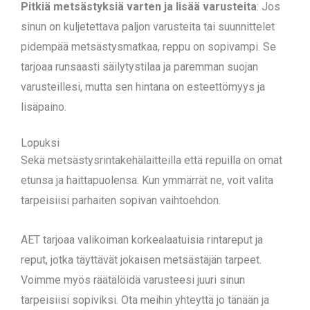
Pitkiä metsästyksiä varten ja lisää varusteita
: Jos
sinun on kuljetettava paljon varusteita tai suunnittelet
pidempää metsästysmatkaa, reppu on sopivampi. Se
tarjoaa runsaasti säilytystilaa ja paremman suojan
varusteillesi, mutta sen hintana on esteettömyys ja
lisäpaino.
Lopuksi
Sekä metsästysrintakehälaitteilla että repuilla on omat
etunsa ja haittapuolensa. Kun ymmärrät ne, voit valita
tarpeisiisi parhaiten sopivan vaihtoehdon.
AET tarjoaa valikoiman korkealaatuisia rintareput ja
reput, jotka täyttävät jokaisen metsästäjän tarpeet.
Voimme myös räätälöidä varusteesi juuri sinun
tarpeisiisi sopiviksi. Ota meihin yhteyttä jo tänään ja