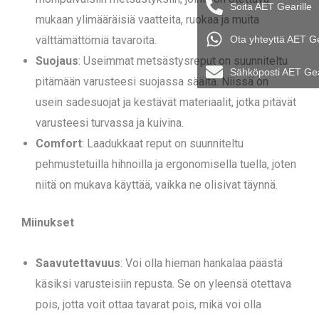
Soita AET Gearille
mukaan ylimääräisiä vaatteita, ruokaa ja muita
välttämättömiä tavaroita.
Ota yhteyttä AET G
Suojaus
: Useimmat metsästysreput on suunniteltu
Sähköposti AET Ge
pitämään varusteesi suojassa säältä. Niissä on
usein sadesuojat ja kestävät materiaalit, jotka pitävät
varusteesi turvassa ja kuivina.
Comfort
: Laadukkaat reput on suunniteltu
pehmustetuilla hihnoilla ja ergonomisella tuella, joten
niitä on mukava käyttää, vaikka ne olisivat täynnä.
Miinukset
Saavutettavuus
: Voi olla hieman hankalaa päästä
käsiksi varusteisiin repusta. Se on yleensä otettava
pois, jotta voit ottaa tavarat pois, mikä voi olla