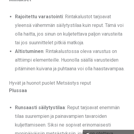
Rajoitettu varastointi
: Rintakalustot tarjoavat
yleensä vähemmän säilytystilaa kuin reput. Tämä voi
olla haitta, jos sinun on kuljetettava paljon varusteita
tai jos suunnittelet pitkiä matkoja.
Altistuminen
: Rintakalustossa oleva varustus on
alttiimpi elementeille. Huonolla säällä varusteiden
pitäminen kuivana ja puhtaana voi olla haastavampaa.
Hyvät ja huonot puolet Metsästys reput
Plussaa
Runsaasti säilytystilaa
: Reput tarjoavat enemmän
tilaa suurempien ja painavampien tavaroiden
kuljettamiseen. Siksi ne sopivat erinomaisesti
monipäiväisiin metsästyksiin, joihin on otettava