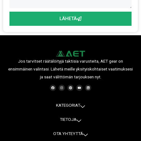
LÄHETÄ
Jos tarvitset räätälöityjä taktisia varusteita, AET gear on
ensimmäinen valintasi. Lähetä meille yksityiskohtaiset vaatimuksesi
ja saat välittömän tarjouksen nyt.
F
I
P
Y
L
a
n
i
o
i
c
s
n
u
n
e
t
t
t
k
b
a
e
u
e
o
g
r
b
d
o
r
e
e
i
KATEGORIAT
k
a
s
n
m
t
TIETOJA
OTA YHTEYTTÄ