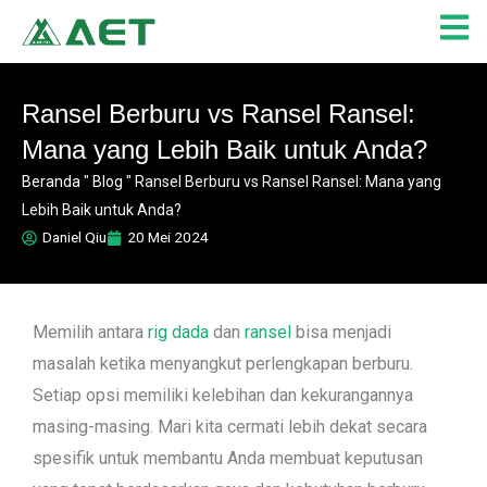
Lewati
ke
konten
Ransel Berburu vs Ransel Ransel:
Mana yang Lebih Baik untuk Anda?
Beranda
"
Blog
"
Ransel Berburu vs Ransel Ransel: Mana yang
Lebih Baik untuk Anda?
Daniel Qiu
20 Mei 2024
Memilih antara
rig dada
dan
ransel
bisa menjadi
masalah ketika menyangkut perlengkapan berburu
.
Setiap opsi memiliki kelebihan dan kekurangannya
masing-masing. Mari kita cermati lebih dekat secara
spesifik untuk membantu Anda membuat keputusan