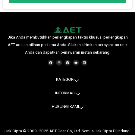
Jika Anda membutuhkan perlengkapan taktis khusus, perlengkapan
AET adalah pilihan pertama Anda. Silakan kirimkan persyaratan rinci
Anda dan dapatkan penawaran instan sekarang.
F
I
P
Y
L
a
n
i
o
i
c
s
n
u
n
e
t
t
t
k
b
a
e
u
e
o
g
r
b
d
o
r
e
e
i
KATEGORI
k
a
s
n
m
t
INFORMASI
HUBUNGI KAMI
Hak Cipta © 2009- 2025 AET Gear Co, Ltd. Semua Hak Cipta Dilindungi