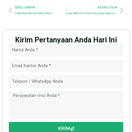
Sebelumnya
Nex
SEBELUMNYA
BERIKUTNYA
5 Manfaat Ransel Taktis Kecil
Cara Memilih Chest Rig yang Tepat untuk Kebutuhan Anda
Kirim Pertanyaan Anda Hari Ini
Nama
Email
Pesan
KIRIM