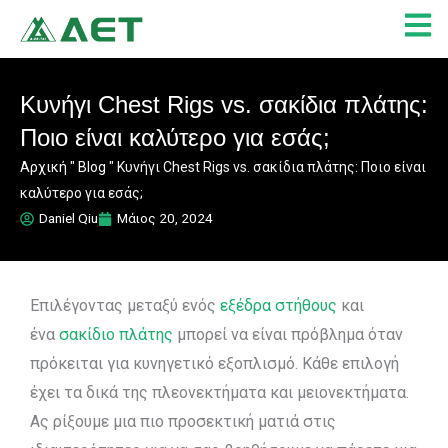
Μετάβαση
στο
περιεχόμενο
Κυνήγι Chest Rigs vs. σακίδια πλάτης:
Ποιο είναι καλύτερο για εσάς;
Αρχική
"
Blog
"
Κυνήγι Chest Rigs vs. σακίδια πλάτης: Ποιο είναι
καλύτερο για εσάς;
Daniel Qiu
Μάιος 20, 2024
Επιλέγοντας μεταξύ ενός
εξέδρα στήθους
και
ένα
σακίδιο πλάτης
μπορεί να είναι πρόβλημα όταν
πρόκειται για κυνηγετικό εξοπλισμό
. Κάθε επιλογή
έχει τα δικά της πλεονεκτήματα και μειονεκτήματα.
Ας ρίξουμε μια πιο προσεκτική ματιά στις