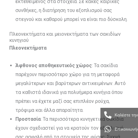
εκτεθειμένος στα στοιχεία. Σε κακές καιρικές
συνθήκες, η διατήρηση του εξοπλισμού σας
στεγνού και καθαρού μπορεί να είναι πιο δύσκολη.
Πλεονεκτήματα και μειονεκτήματα των σακιδίων
κυνηγιού
Πλεονεκτήματα
Άφθονος αποθηκευτικός χώρος
: Τα σακίδια
παρέχουν περισσότερο χώρο για τη μεταφορά
μεγαλύτερων και βαρύτερων αντικειμένων. Αυτό
τα καθιστά ιδανικά για πολυήμερα κυνήγια όπου
πρέπει να έχετε μαζί σας επιπλέον ρούχα,
τρόφιμα και άλλα απαραίτητα.
Καλέστε τη
Προστασία
: Τα περισσότερα κυνηγετικά σακίδια
έχουν σχεδιαστεί για να κρατούν τον εξοπλισμό
Επικοινωνή
σας ασφαλή από τα στοιχεία της φύσης. Συχνά