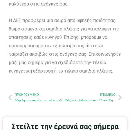
καλύτερα στις ανάγκες σας.
Η AET προσφέρει μια σειρά από υψηλής ποιότητας
θωρακισμένα και σακίδια πλάτης για να καλύψει τις
απαιτήσεις κάθε κυνηγού. Επίσης, μπορούμε να
προσαρμόσουμε τον εξοπλισμό σας ώστε να
ταιριάζει ακριβώς στις ανάγκες σας. Επικοινωνήστε
μαζί μας σήμερα για να σχεδιάσετε την τέλεια
κυνηγετική εξάρτυση ή το τέλειο σακίδιο πλάτης.
Προηγούμενο
Nex
ΠΡΟΗΓΟΎΜΕΝΟ
ΕΠΌΜΕΝΟ
5 Οφέλη των μικρών τακτικών σακιδίων πλάτης
Πώς να επιλέξετε το σωστό Chest Rig για τις ανάγκες σας
Στείλτε την έρευνά σας σήμερα