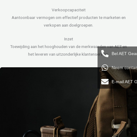
Verkoopcapaciteit
Aantoonbaar vermogen om effectief producten te marketen en
verkopen aan doelgroepen.
Inzet
Toewijding aan het hooghouden van de merkwaarden van AET en
Bel AET Gea
het leveren van uitzonderlijke klantenservice.
Neem contac
E-mail AET 