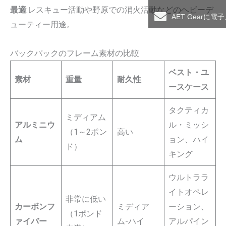
最適
:レスキュー活動や野原での消火活動などのヘビーデ
AET Gearに
ューティー用途。
バックパックのフレーム素材の比較
ベスト・ユ
素材
重量
耐久性
ースケース
タクティカ
ミディアム
アルミニウ
ル・ミッシ
（1～2ポン
高い
ム
ョン、ハイ
ド）
キング
ウルトララ
イトオペレ
非常に低い
カーボンフ
ミディア
ーション、
（1ポンド
ァイバー
ム-ハイ
アルパイン