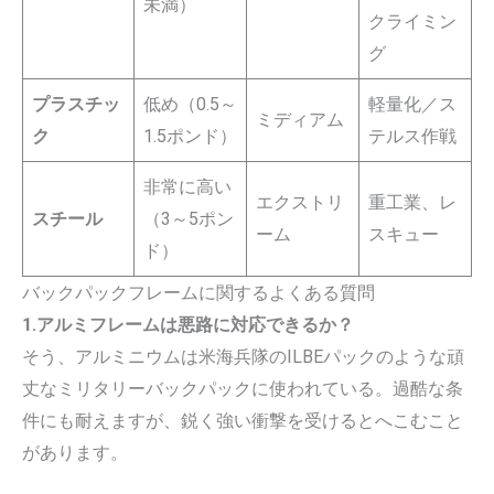
未満）
クライミン
グ
プラスチッ
低め（0.5～
軽量化／ス
ミディアム
ク
1.5ポンド）
テルス作戦
非常に高い
エクストリ
重工業、レ
スチール
（3～5ポン
ーム
スキュー
ド）
バックパックフレームに関するよくある質問
1.アルミフレームは悪路に対応できるか？
そう、アルミニウムは米海兵隊のILBEパックのような頑
丈なミリタリーバックパックに使われている。過酷な条
件にも耐えますが、鋭く強い衝撃を受けるとへこむこと
があります。