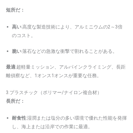
短所だ：
高い
:高度な製造技術により、アルミニウムの2～3倍
のコスト。
脆い
:落石などの急激な衝撃で割れることがある。
最適
:超軽量ミッション、アルパインクライミング、長距
離偵察など、1オンス1オンスが重要な任務。
3.プラスチック（ポリマー/ナイロン複合材）
長所だ：
耐食性
:湿潤または塩分の多い環境で優れた性能を発揮
し、海上または沿岸での作業に最適。