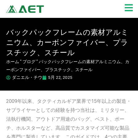
内
容
を
ス
バックパックフレームの素材アルミ
キ
ニウム、カーボンファイバー、プラ
ッ
プ
スチック、スチール
ホーム
"
ブログ
"
バックパックフレームの素材アルミニウム、カ
ーボンファイバー、プラスチック、スチール
ダニエル・チウ
5月 22, 2025
2009年以来、タクティカルギア業界で15年以上の製造・
サプライヤーとしての経験を持つ当社は、ミリタリー、
法執行機関、アウトドア用途のバッグ、ベスト、ポー
チ、ホルスターなど、高品質でカスタマイズ可能な製品
を専門に製造しています。このガイドでは、4つの主要