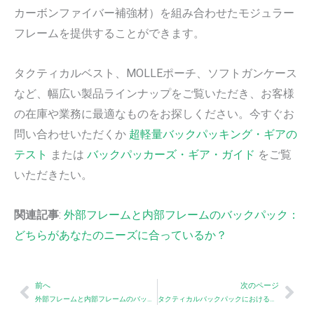
カーボンファイバー補強材）を組み合わせたモジュラー
フレームを提供することができます。
タクティカルベスト、MOLLEポーチ、ソフトガンケース
など、幅広い製品ラインナップをご覧いただき、お客様
の在庫や業務に最適なものをお探しください。今すぐお
問い合わせいただくか
超軽量バックパッキング・ギアの
テスト
または
バックパッカーズ・ギア・ガイド
をご覧
いただきたい。
関連記事
:
外部フレームと内部フレームのバックパック：
どちらがあなたのニーズに合っているか？
Prev
Nex
前へ
次のページ
外部フレームと内部フレームのバックパック：どちらがあなたのニーズに合っているか？
タクティカルバックパックにおける防水性対防水性：実践ガイド