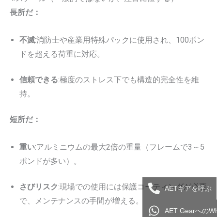
長所だ：
不滅
:消防士や産業用特殊パックに使用され、100ポン
ドを超える荷重に対応。
信頼できる
:極度のストレス下でも構造的完全性を維
持。
短所だ：
重い
:アルミニウムの最大2倍の重量（フレームで3～5
ポンドが多い）。
さびリスク
:現場での使用には保護コーティングが必要
AETギアを呼ぶ
で、メンテナンスの手間が増える。
AET Gearへの