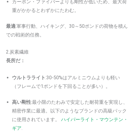
カーボン・ファイバーよりも剛性が低いため、最大荷
重がかかるとわずかにたわむ。
最適
:軍事行動、ハイキング、30～50ポンドの荷物を積ん
での戦術的任務。
2.炭素繊維
長所だ：
ウルトラライト
:30-50%はアルミニウムよりも軽い
（フレームで1ポンドを下回ることが多い）。
高い剛性
:最小限のたわみで安定した耐荷重を実現し、
精密作業に最適。以下のようなブランドの高級パック
に使用されています。
ハイパーライト・マウンテン・
ギア
.