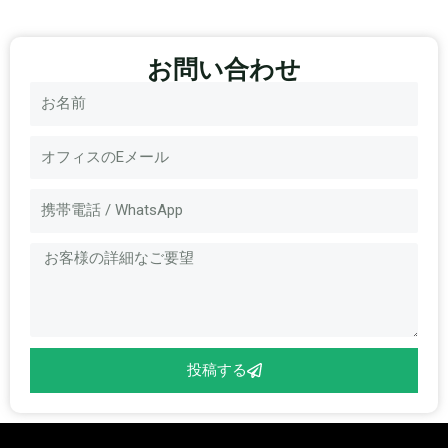
お問い合わせ
名
称
電
子
メ
メ
ー
ッ
ル
セ
ー
ジ
投稿する