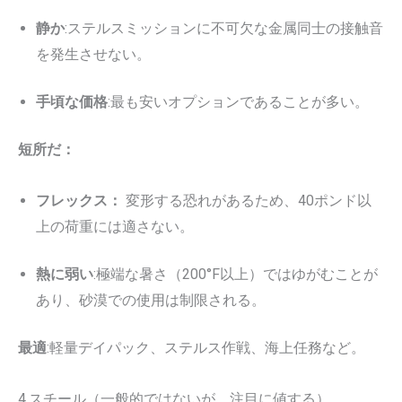
静か
:ステルスミッションに不可欠な金属同士の接触音
を発生させない。
手頃な価格
:最も安いオプションであることが多い。
短所だ：
フレックス：
変形する恐れがあるため、40ポンド以
上の荷重には適さない。
熱に弱い
:極端な暑さ（200°F以上）ではゆがむことが
あり、砂漠での使用は制限される。
最適
:軽量デイパック、ステルス作戦、海上任務など。
4.スチール（一般的ではないが、注目に値する）