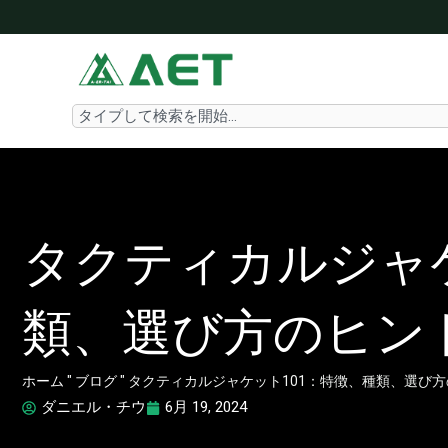
内
容
を
ス
Search
キ
ッ
プ
タクティカルジャケ
類、選び方のヒン
ホーム
"
ブログ
"
タクティカルジャケット101：特徴、種類、選び
ダニエル・チウ
6月 19, 2024