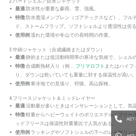
2.ハードシェル／防水ジャケット
最適
:防水性が重要な豪雨、雪、強風。
特徴
:防水透湿メンブレン（ゴアテックスなど）、フル
ド、ストームフラップ。ソフトシェルより透湿性は劣
使用例
:濡れた環境や冬山での長時間の作業。
3.中綿ジャケット（合成繊維またはダウン）
最適
:静的または低活動時間帯の寒冷な気候で、シェル
特徴
:合成断熱材入り（例．
プリマロフト
またはハイフ
り、ダウンは乾いていても重量に対する保温性が高い。
使用例
:寒冷地での見張り、狩猟、高山探検。
4.フリースジャケット＆ミッドレイヤー
最適
:活動量が多いときはインサレーションとして、気
特徴
:軽量からヘビーウェイトのポリエステル・フリー
AE
ッドフリースは保温性対重量比で人気がある。
使用例
:ラッキングやソフトシェルの下へのレイヤリン