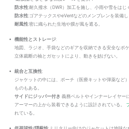
防水性
:耐久撥水（DWR）加工を施し、小雨や雪をはじ
防水性
:ゴアテックスやeVentなどのメンブレンを装備
耐風性
:密に織られた生地や膜が風を遮る。
機能性とストレージ
:
地図、ラジオ、手袋などのギアを収納できる安全なポ
立体裁断の袖とガセットにより、動きを妨げない。
統合と互換性
:
ジャケットの中には、ポーチ（医療キットや弾薬など）を
ものもある。
サイドにジッパー付き
義務ベルトやインナーレイヤー
アーマーの上から装着できるように設計されている。
れている。
低視認性/隠蔽性
:ミリタリー向けのジャケットは地味