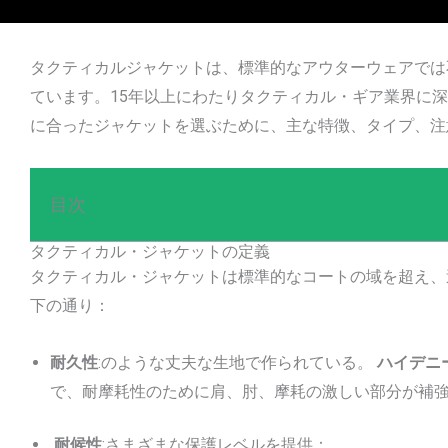
タクティカルジャケットは、標準的なアウターウェアでは
ています。15年以上にわたりタクティカル・ギア業界に
に合ったジャケットを選ぶために、主な特徴、タイプ、注
目次
タクティカル・ジャケットの定義
タクティカル・ジャケットは標準的なコートの域を超え、
下の通り：
耐久性
:のような丈夫な生地で作られている。
ハイデニ
で、耐摩耗性のために肩、肘、摩耗の激しい部分が補
耐候性
:さまざまな保護レベルを提供：