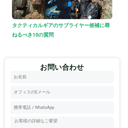
タクティカルギアのサプライヤー候補に尋
ねるべき10の質問
お問い合わせ
名
称
電
子
メ
メ
ッ
ー
セ
ル
ー