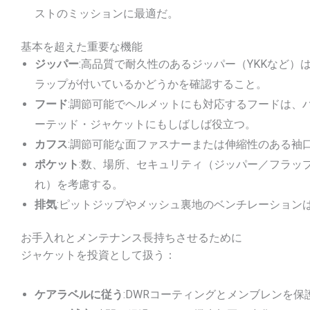
ストのミッションに最適だ。
基本を超えた重要な機能
ジッパー
:高品質で耐久性のあるジッパー（YKKなど
ラップが付いているかどうかを確認すること。
フード
:調節可能でヘルメットにも対応するフードは、
ーテッド・ジャケットにもしばしば役立つ。
カフス
:調節可能な面ファスナーまたは伸縮性のある袖
ポケット
:数、場所、セキュリティ（ジッパー／フラッ
れ）を考慮する。
排気
:ピットジップやメッシュ裏地のベンチレーション
お手入れとメンテナンス長持ちさせるために
ジャケットを投資として扱う：
ケアラベルに従う
:DWRコーティングとメンブレンを