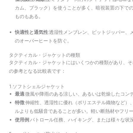
カム、ブラック）を使うことが多く、暗視装置の下での
ものもある。
快適性と通気性
:透湿性メンブレン、ピットジッパー、
のオーバーヒートを防ぐ。
タクティカル・ジャケットの種類
タクティカル・ジャケットにはいくつかの種類があり、そ
の参考となる比較表です：
1.ソフトシェルジャケット
最適
:微風や降雨のある涼しい、あるいは乾燥したコン
特徴
:伸縮性、透湿性に優れ（ポリエステル織物など）
ルよりも低騒音であることが多い。軽い断熱材やフリ
使用例
:パトロール任務、ハイキング、または様々な状