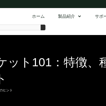
ホーム
製品紹介
サポ
ット101：特徴、
ト
方のヒント