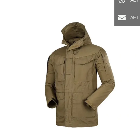
AET
AE