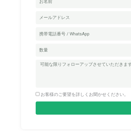
称
電
子
メ
携
ー
帯
ル
電
数
話
量
番
メ
号
ッ
セ
ー
お客様のご要望を詳しくお聞かせください。
ジ