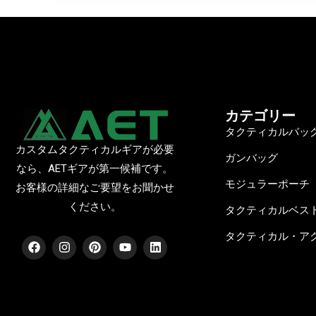
カテゴリー
タクティカルバッ
カスタムタクティカルギアが必要
ガンバッグ
なら、AETギアが第一候補です。
モジュラーポーチ
お客様の詳細なご要望をお聞かせ
ください。
タクティカルベス
タクティカル・ア
フ
イ
ピ
Y
リ
ェ
ン
ン
o
ン
イ
ス
タ
u
ク
ス
タ
レ
t
ト
ブ
グ
ス
u
イ
ッ
ラ
ト
b
ン
ク
ム
e