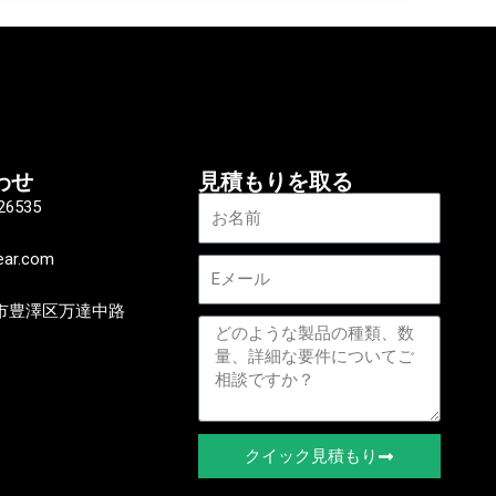
わせ
見積もりを取る
名
26535
称
ear.com
電
子
市豊澤区万達中路
メ
メ
ー
ッ
ル
セ
ー
ジ
クイック見積もり