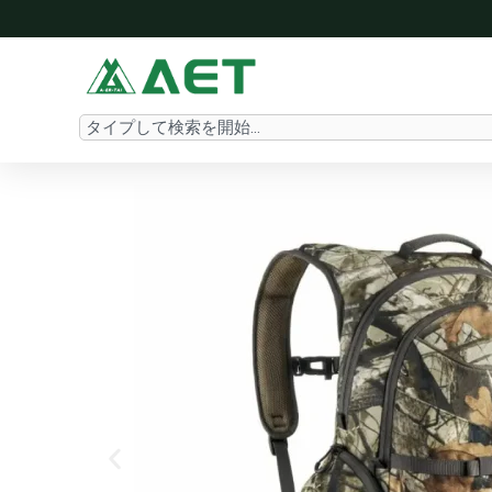
内
容
を
ス
Search
キ
ッ
プ