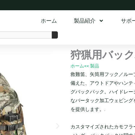
ホーム
製品紹介
サポ
狩猟用バック
ホーム
<< 製品
救難笛、矢筒用フック／ルー
備えた、アウトドアやハンテ
グバックパック。ハイドレー
なバータック加工ウェビング
を提供します。.
カスタマイズされたカモフラ