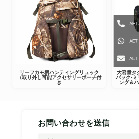
AE
AET
AE
リーフカモ柄ハンティングリュック
大容量タ
（取り外し可能アクセサリーポーチ付
パック-
き
ング＆ハ
お問い合わせを送信
名