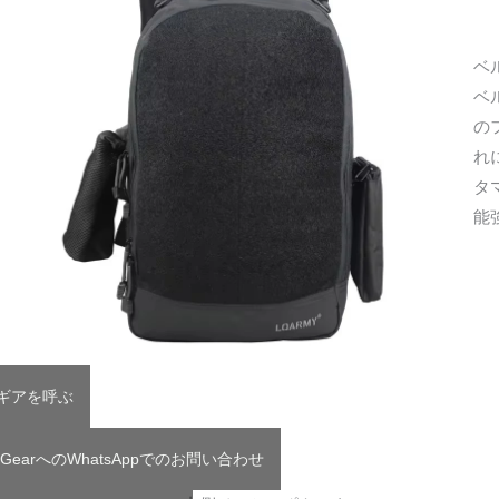
ベ
ベ
の
れ
タ
能
Tギアを呼ぶ
 GearへのWhatsAppでのお問い合わせ