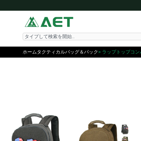
内
容
を
ス
Search
キ
ッ
ホーム
タクティカルバッグ＆パック
> ラップトップコ
プ