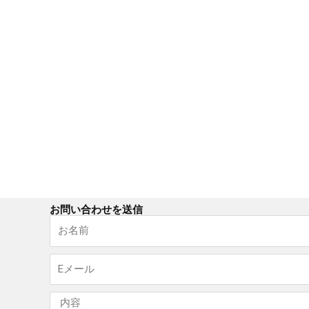
お問い合わせを送信
名
称
電
子
メ
メ