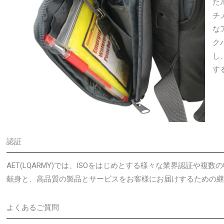
た
チ
な
ク
し
す
認証
AET(LQARMY)では、ISOをはじめとする様々な業界認証や
献身と、高品質の製品とサービスをお客様にお届けするための
よくあるご質問