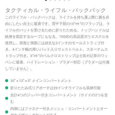
タクティカル・ライフル・バックパック
このライフル・バックパックは、ライフルを持ち運ぶ際に腕を自
由にしたい兵士に最適です。背中下部の10"×9 "のフラップは、ラ
イフルのバットを受けるために折りたためる。トップハンドルは
銃身を固定するループにもなる。1000Dの高品質ポリエステルを
使用し、前面と側面には頑丈な2インチのモールストラップ付
き。4インチ幅の厚いパッド入りウェストベルト。スターナムス
トラップ付き。3"×9 "のベルクロストリップは士気や記章のワッ
ペンに最適。ハイドレーション・ブラダー対応（ブラダーは付属
していません）。
20" x 12" x 5" メインコンパートメント
折りたたみ式リアポーチは29インチライフルも収納可能
合計4つのジッパー付きコンパートメント（サイドの2つを含
む
内側にはファスナー付きメッシュ・コンパートメントとオー
ガナイザー・ポケットがある。