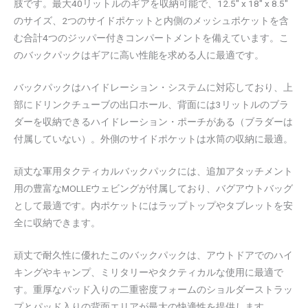
肢です。最大40リットルのギアを収納可能で、12.5″ x 18″ x 8.5″
のサイズ、2つのサイドポケットと内側のメッシュポケットを含
む合計4つのジッパー付きコンパートメントを備えています。こ
のバックパックはギアに高い性能を求める人に最適です。
バックパックはハイドレーション・システムに対応しており、上
部にドリンクチューブの出口ホール、背面には3リットルのブラ
ダーを収納できるハイドレーション・ポーチがある（ブラダーは
付属していない）。外側のサイドポケットは水筒の収納に最適。
頑丈な軍用タクティカルバックパックには、追加アタッチメント
用の豊富なMOLLEウェビングが付属しており、バグアウトバッグ
として最適です。内ポケットにはラップトップやタブレットを安
全に収納できます。
頑丈で耐久性に優れたこのバックパックは、アウトドアでのハイ
キングやキャンプ、ミリタリーやタクティカルな使用に最適で
す。重厚なパッド入りの二重密度フォームのショルダーストラッ
プとパッド入りの背面エリアが最大の快適性を提供します。