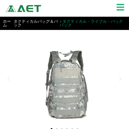
内
容
を
ホー
タクティカルバッグ＆パ
> タクティカル・ライフル・バック
ス
ム
ック
パック
キ
ッ
プ