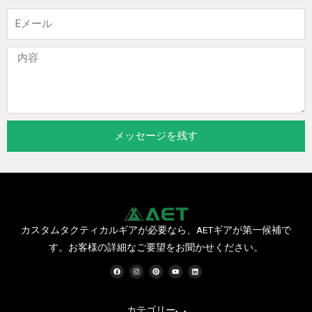
電
子
メ
メ
ー
ッ
ル
セ
ー
ジ
メッセージを残す
カスタムタクティカルギアが必要なら、AETギアが第一候補で
す。お客様の詳細なご要望をお聞かせください。
フ
イ
ピ
Y
リ
ェ
ン
ン
o
ン
イ
ス
タ
u
ク
ス
タ
レ
t
ト
ブ
グ
ス
u
イ
ッ
ラ
ト
b
ン
ク
ム
e
カテゴリー