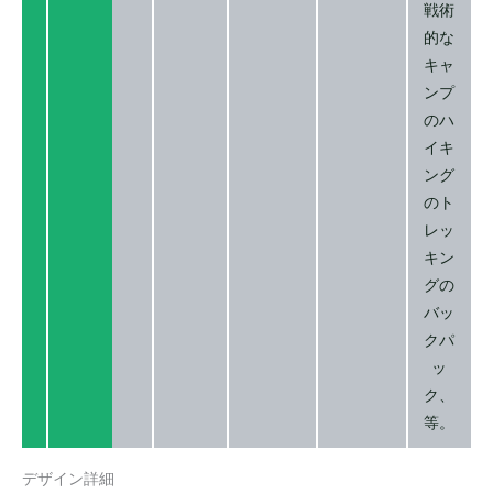
戦術
的な
キャ
ンプ
のハ
イキ
ング
のト
レッ
キン
グの
バッ
クパ
ッ
ク、
等。
デザイン詳細