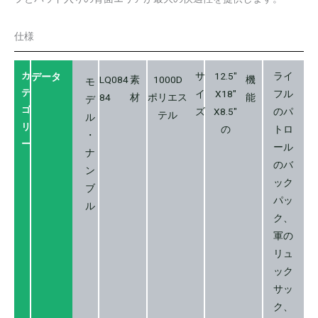
仕様
カ
サ
12.5″
ライ
データ
LQ084
素
1000D
機
モ
テ
イ
X18″
フル
84
材
ポリエス
能
デ
ゴ
ズ
X8.5″
のパ
テル
ル
リ
の
トロ
・
ー
ール
ナ
のバ
ン
ック
ブ
パッ
ル
ク、
軍の
リュ
ック
サッ
ク、