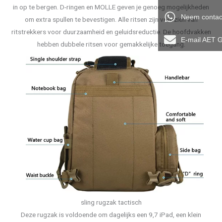
in op te bergen. D-ringen en MOLLE geven je genoeg mogelijkheden
Neem contac
om extra spullen te bevestigen. Alle ritsen zijn voorzien van
ritstrekkers voor duurzaamheid en geluidsreductie. De hoofdvakken
E-mail AET 
hebben dubbele ritsen voor gemakkelijke toegang.
sling rugzak tactisch
Deze rugzak is voldoende om dagelijks een 9,7 iPad, een klein