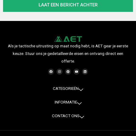
LAAT EEN BERICHT ACHTER
h
t
Als je tactische uitrusting op maat nodig hebt, is AET gear je eerste
keuze. Stuur ons je gedetailleerde eisen en ontvang direct een
offerte.
F
I
P
Y
L
a
n
i
o
i
c
s
n
u
n
e
t
t
t
k
b
a
e
u
e
o
g
r
b
d
o
r
e
e
i
CATEGORIEËN
k
a
s
n
m
t
INFORMATIE
CONTACT ONS