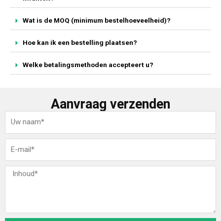
Wat is de MOQ (minimum bestelhoeveelheid)?
Hoe kan ik een bestelling plaatsen?
Welke betalingsmethoden accepteert u?
Aanvraag verzenden
N
a
a
E
m
-
m
B
a
e
i
r
l
i
c