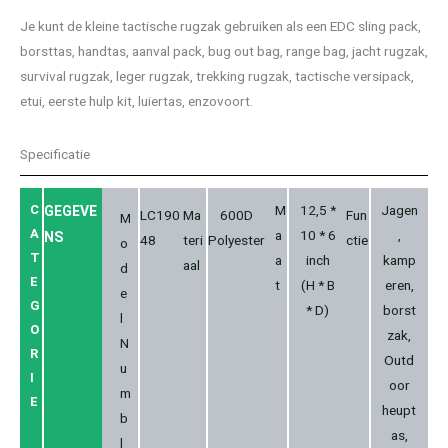
Je kunt de kleine tactische rugzak gebruiken als een EDC sling pack,
borsttas, handtas, aanval pack, bug out bag, range bag, jacht rugzak,
survival rugzak, leger rugzak, trekking rugzak, tactische versipack,
etui, eerste hulp kit, luiertas, enzovoort.
Specificatie
C
M
12,5 *
Jagen
GEGEVE
LC190
Ma
600D
Fun
M
A
a
10 * 6
,
NS
48
teri
Polyester
ctie
o
T
a
inch
kamp
aal
d
E
t
(H * B
eren,
e
G
* D)
borst
l
O
zak,
N
R
Outd
u
I
oor
m
E
heupt
b
as,
l