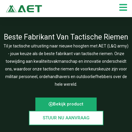
Ga
naar
de
inhoud
Beste Fabrikant Van Tactische Riemen
Til je tactische uitrusting naar nieuwe hoogten met AET (L&Q army)
- jouw keuze als de beste fabrikant van tactische riemen. Onze
toewijding aan kwaliteitsvakmanschap en innovatie onderscheidt
ons, waardoor onze tactische riemen de voorkeurskeuze zijn voor
militair personeel, ordehandhavers en outdoorliefhebbers over de
hele wereld.
Bekijk product
STUUR NU AANVRAAG