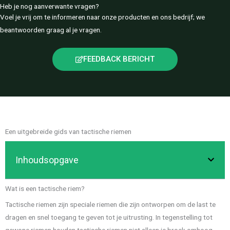
Heb je nog aanverwante vragen?
Voel je vrij om te informeren naar onze producten en ons bedrijf; we
beantwoorden graag al je vragen.
FEEDBACK BERICHT
Een uitgebreide gids van tactische riemen
Inhoudsopgave
Wat is een tactische riem?
Tactische riemen zijn speciale riemen die zijn ontworpen om de last te
dragen en snel toegang te geven tot je uitrusting. In tegenstelling tot
gewone riemen houden tactische riemen niet alleen je broek omhoog,