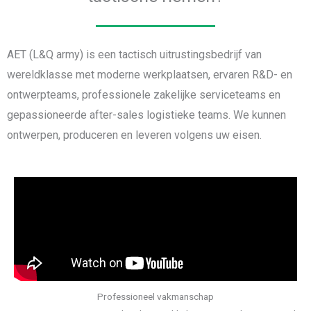
AET (L&Q army) is een tactisch uitrustingsbedrijf van
wereldklasse met moderne werkplaatsen, ervaren R&D- en
ontwerpteams, professionele zakelijke serviceteams en
gepassioneerde after-sales logistieke teams. We kunnen
ontwerpen, produceren en leveren volgens uw eisen.
Professioneel vakmanschap