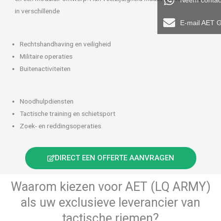
Neem contac
in verschillende
E-mail AET 
Rechtshandhaving en veiligheid
Militaire operaties
Buitenactiviteiten
Noodhulpdiensten
Tactische training en schietsport
Zoek- en reddingsoperaties
DIRECT EEN OFFERTE AANVRAGEN
Waarom kiezen voor AET (LQ ARMY)
als uw exclusieve leverancier van
tactische riemen?