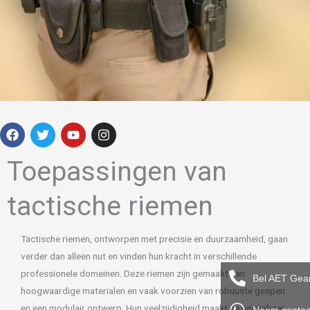
F
T
Y
I
a
w
o
n
c
i
u
s
e
t
t
t
Toepassingen van
b
t
u
a
o
e
b
g
o
r
e
r
tactische riemen
k
a
m
Tactische riemen, ontworpen met precisie en duurzaamheid, gaan
verder dan alleen nut en vinden hun kracht in verschillende
professionele domeinen. Deze riemen zijn gemaakt van
Bel AET Gea
hoogwaardige materialen en vaak voorzien van robuuste gespen
en een modulair ontwerp. Hun veelzijdigheid maakt ze onmisbaar