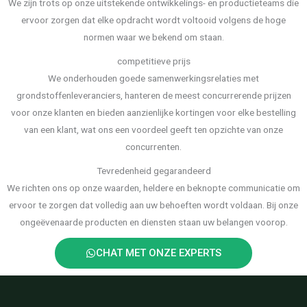
We zijn trots op onze uitstekende ontwikkelings- en productieteams die
ervoor zorgen dat elke opdracht wordt voltooid volgens de hoge
normen waar we bekend om staan.
competitieve prijs
We onderhouden goede samenwerkingsrelaties met
grondstoffenleveranciers, hanteren de meest concurrerende prijzen
voor onze klanten en bieden aanzienlijke kortingen voor elke bestelling
van een klant, wat ons een voordeel geeft ten opzichte van onze
concurrenten.
Tevredenheid gegarandeerd
We richten ons op onze waarden, heldere en beknopte communicatie om
ervoor te zorgen dat volledig aan uw behoeften wordt voldaan. Bij onze
ongeëvenaarde producten en diensten staan uw belangen voorop.
CHAT MET ONZE EXPERTS