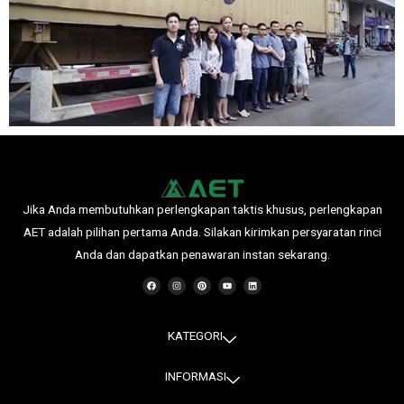
Jika Anda membutuhkan perlengkapan taktis khusus, perlengkapan
AET adalah pilihan pertama Anda. Silakan kirimkan persyaratan rinci
Anda dan dapatkan penawaran instan sekarang.
F
I
P
Y
L
a
n
i
o
i
c
s
n
u
n
e
t
t
t
k
b
a
e
u
e
o
g
r
b
d
o
r
e
e
i
KATEGORI
k
a
s
n
m
t
INFORMASI