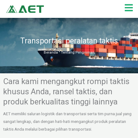
Lewati
ke
konten
Transportasi peralatan taktis
Beranda
"
Tentang Pengiriman
Cara kami mengangkut rompi taktis
khusus Anda, ransel taktis, dan
produk berkualitas tinggi lainnya
AET memiliki saluran logistik dan transportasi serta tim purna jual yang
sangat lengkap, dan dengan hati-hati mengangkut produk peralatan
taktis Anda melalui berbagai pilihan transportasi.