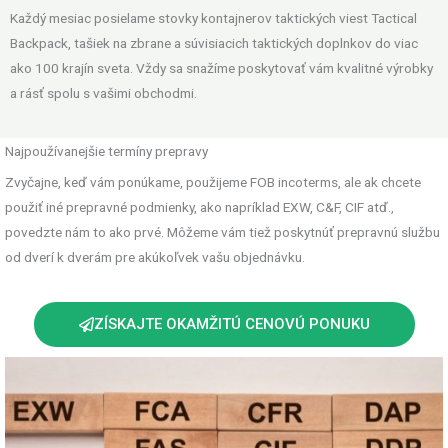
Každý mesiac posielame stovky kontajnerov taktických viest Tactical
Backpack, tašiek na zbrane a súvisiacich taktických doplnkov do viac
ako 100 krajín sveta. Vždy sa snažíme poskytovať vám kvalitné výrobky
a rásť spolu s vašimi obchodmi.
Najpoužívanejšie termíny prepravy
Zvyčajne, keď vám ponúkame, použijeme FOB incoterms, ale ak chcete
použiť iné prepravné podmienky, ako napríklad EXW, C&F, CIF atď.,
povedzte nám to ako prvé. Môžeme vám tiež poskytnúť prepravnú službu
od dverí k dverám pre akúkoľvek vašu objednávku.
ZÍSKAJTE OKAMŽITÚ CENOVÚ PONUKU