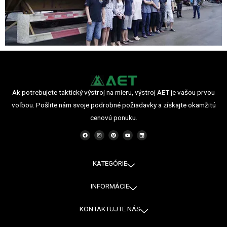
Ak potrebujete taktický výstroj na mieru, výstroj AET je vašou prvou
voľbou. Pošlite nám svoje podrobné požiadavky a získajte okamžitú
cenovú ponuku.
F
I
P
Y
L
a
n
i
o
i
c
s
n
u
n
e
t
t
t
k
b
a
e
u
e
o
g
r
b
d
o
r
e
e
i
KATEGÓRIE
k
a
s
n
m
t
INFORMÁCIE
KONTAKTUJTE NÁS