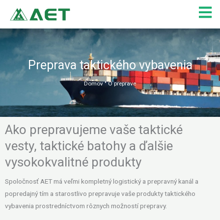
Preskočiť
na
obsah
Preprava taktického vybavenia
Domov
"
O preprave
Ako prepravujeme vaše taktické
vesty, taktické batohy a ďalšie
vysokokvalitné produkty
Spoločnosť AET má veľmi kompletný logistický a prepravný kanál a
popredajný tím a starostlivo prepravuje vaše produkty taktického
vybavenia prostredníctvom rôznych možností prepravy.