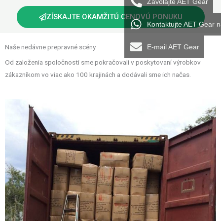
Zavolajte AET Gear
ZÍSKAJTE OKAMŽITÚ CENOVÚ PONUKU
Kontaktujte AET Gear 
Naše nedávne prepravné scény
E-mail AET Gear
Od založenia spoločnosti sme pokračovali v poskytovaní výrobkov
zákazníkom vo viac ako 100 krajinách a dodávali sme ich načas.