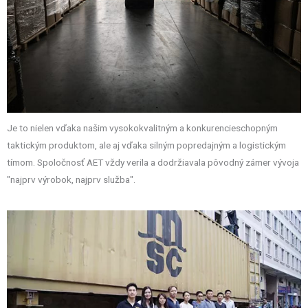
Je to nielen vďaka našim vysokokvalitným a konkurencieschopným
taktickým produktom, ale aj vďaka silným popredajným a logistickým
tímom. Spoločnosť AET vždy verila a dodržiavala pôvodný zámer vývoja
"najprv výrobok, najprv služba".