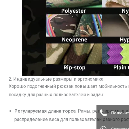
2. Индивидуальные размеры и эргономика
Хорошо подогнанный рюкзак повышает мобильность и
посадку для разных пользователей и задач:
Регулируемая длина торса
: Рамы, регулируемые 
Позвонит
распределение веса для пользователей разного рост