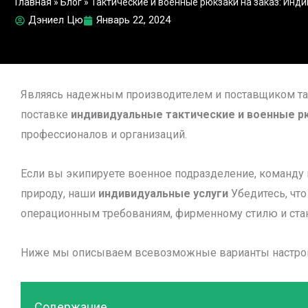
Главная
»
Блог
»
Тактические и военные рюкзаки на заказ: Ин
Дэниел Цю
Январь 22, 2024
Являясь надежным производителем и поставщиком та
поставке
индивидуальные тактические и военные р
профессионалов и организаций.
Если вы экипируете военное подразделение, команду
природу, наши
индивидуальные услуги
Убедитесь, чт
операционным требованиям, фирменному стилю и стан
Ниже мы описываем всевозможные варианты настрой
Содержание