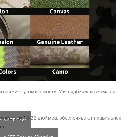
 снижает утомляемость. Мы подбираем размер и
в пределах 15-22 дюймов, обеспечивают правильное
е в AET Gear
а.