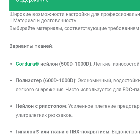
Широкие возможности настройки для профессиональн
1.Материал и долговечность
Выбирайте материалы, соответствующие требованиям 
Варианты тканей
:
Cordura®
нейлон (500D-1000D)
: Легкие, износосто
Полиэстер (600D-1000D)
: Экономичный, водостойк
легкого снаряжения. Часто используется для
EDC-п
Нейлон с рипстопом
: Усиленное плетение предотв
ультралегких рюкзаков.
Гипалон® или ткани с ПВХ-покрытием
: Водонепро