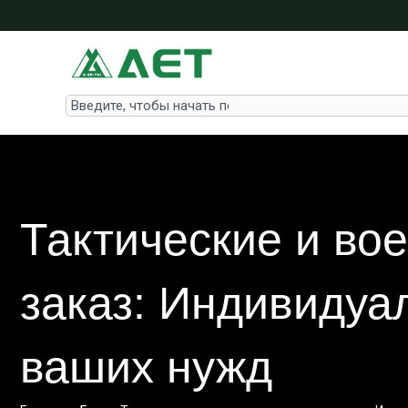
Перейти
к
содержимому
Search
Тактические и во
заказ: Индивидуа
ваших нужд