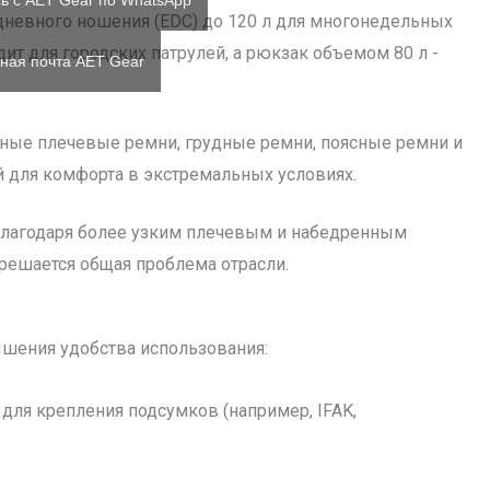
ь с AET Gear по WhatsApp
едневного ношения (EDC) до 120 л для многонедельных
ит для городских патрулей, а рюкзак объемом 80 л -
ная почта AET Gear
ные плечевые ремни, грудные ремни, поясные ремни и
 для комфорта в экстремальных условиях.
лагодаря более узким плечевым и набедренным
решается общая проблема отрасли.
шения удобства использования:
для крепления подсумков (например, IFAK,