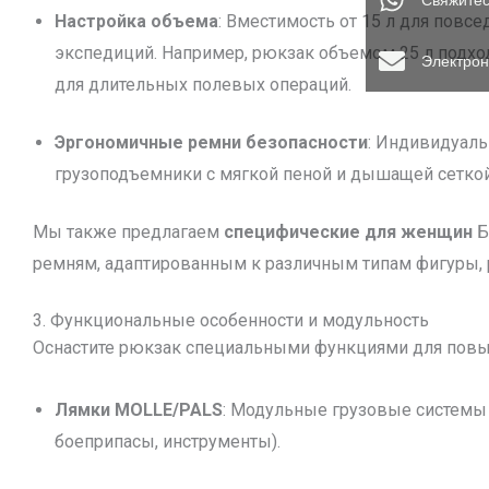
Свяжитес
Настройка объема
: Вместимость от 15 л для повс
экспедиций. Например, рюкзак объемом 25 л подход
Электрон
для длительных полевых операций.
Эргономичные ремни безопасности
: Индивидуаль
грузоподъемники с мягкой пеной и дышащей сеткой
Мы также предлагаем
специфические для женщин
Б
ремням, адаптированным к различным типам фигуры, 
3. Функциональные особенности и модульность
Оснастите рюкзак специальными функциями для повы
Лямки MOLLE/PALS
: Модульные грузовые системы 
боеприпасы, инструменты).