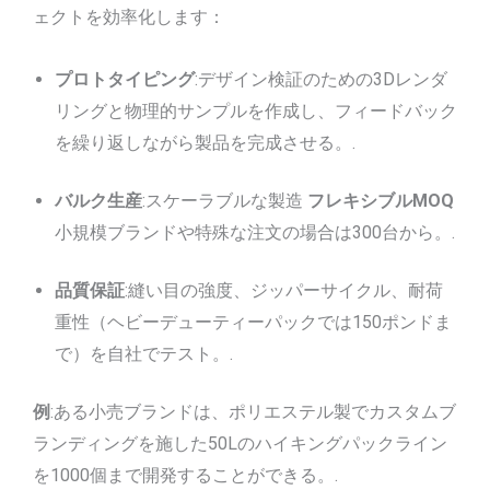
ェクトを効率化します：
プロトタイピング
:デザイン検証のための3Dレンダ
リングと物理的サンプルを作成し、フィードバック
を繰り返しながら製品を完成させる。.
バルク生産
:スケーラブルな製造
フレキシブルMOQ
小規模ブランドや特殊な注文の場合は300台から。.
品質保証
:縫い目の強度、ジッパーサイクル、耐荷
重性（ヘビーデューティーパックでは150ポンドま
で）を自社でテスト。.
例
:ある小売ブランドは、ポリエステル製でカスタムブ
ランディングを施した50Lのハイキングパックライン
を1000個まで開発することができる。.