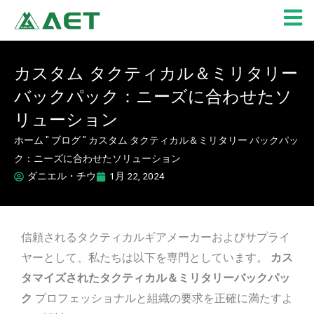
内
容
を
ス
カスタム タクティカル＆ミリタリー
キ
バックパック：ニーズに合わせたソ
ッ
プ
リューション
ホーム
"
ブログ
"
カスタム タクティカル＆ミリタリー バックパッ
ク：ニーズに合わせたソリューション
ダニエル・チウ
1月 22, 2024
信頼されるタクティカルギアメーカーおよびサプライ
ヤーとして、私たちは以下を専門としています。
カス
タマイズされたタクティカル＆ミリタリーバックパッ
ク
プロフェッショナルと組織の要求を正確に満たすよ