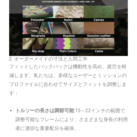
2. オーダーメイドの寸法と人間工学
フィットしたバックパックは機動性を高め、疲労を軽
減します。私たちは、多様なユーザーとミッションの
プロファイルに合わせてサイズとフィットを調整しま
す：
トルソーの長さは調節可能
:15～22インチの範囲で
調整可能なフレームにより、さまざまな身長の利用
者に適切な重量配分を確保。.