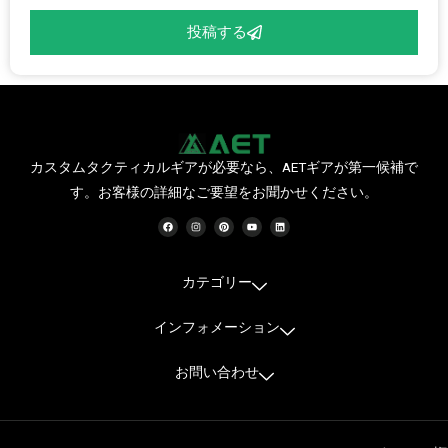
投稿する
カスタムタクティカルギアが必要なら、AETギアが第一候補で
す。お客様の詳細なご要望をお聞かせください。
フ
イ
ピ
Y
リ
ェ
ン
ン
o
ン
イ
ス
タ
u
ク
ス
タ
レ
t
ト
ブ
グ
ス
u
イ
ッ
ラ
ト
b
ン
ク
ム
e
カテゴリー
インフォメーション
お問い合わせ