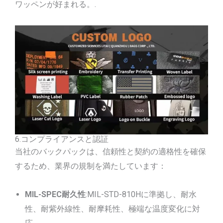
ワッペンが好まれる。.
6.コンプライアンスと認証
当社のバックパックは、信頼性と契約の適格性を確保
するため、業界の規制を満たしています：
MIL-SPEC耐久性
:MIL-STD-810Hに準拠し、耐水
性、耐紫外線性、耐摩耗性、極端な温度変化に対