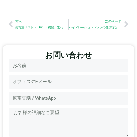
Prev
Nex
前へ
次のページ
耐荷重ベスト（LBV）：機能、進化、製造に関する洞察
ハイドレーションパックの選び方と使い方
お問い合わせ
名
称
電
子
メ
メ
ー
ッ
ル
セ
ー
ジ