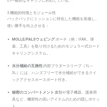
の一般的なギャップに対応している。.
3.機能的特徴とモジュール性
バックパックにミッションに特化した機能を装備し、
使い勝手を向上させる：
MOLLE/PALSウェビング
:ポーチ（例：IFAK、弾
薬、工具）を取り付けるためのモジュラー式ロード
キャリングシステム。.
水分補給の互換性
:内部ブラダースリーブ（1L～
3L）には、ハンズフリーで水分補給ができるクイ
ックアクセスホースポート付き。.
秘密のコンパートメント
:書類や電子機器、護身用
具など、機密性の高いアイテムのための隠しポケッ
ト。.