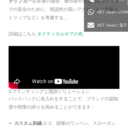
チップ
:第一応答者の場合、都市部や災害対応シナリオ
での安全のために、視認性の高いアクセント（反射ス
AET Gearへの
トリップなど）を考慮する。.
AET Gearに
詳細はこちら
タクティカルギアの色
.
5.ブランディングと識別ソリューション
バックパックに名入れをすることで、ブランドの認知
度や部隊の誇りを高めることができます：
カスタム刺繍
:ロゴ、部隊のワッペン、スローガン