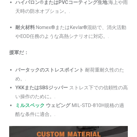
ハイパロン®またはPVCコーティング生地
:海上や雨
天時の防水オプション。.
耐火材料
:Nomex®またはKevlar®混紡で、消火活動
やEOD任務のような高熱シナリオに対応。.
援軍だ：
バータックのストレスポイント
耐荷重耐久性のた
め。.
YKKまたはSBSジッパー
ストレス下での信頼性の高
い操作のために。.
ミルスペック
ウェビング
MIL-STD-810H規格の過
酷な条件に適合。.