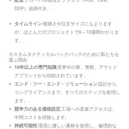
配送
:グローバル物流オプション（FOB、EXW、
DDP）追跡付き。.
タイムライン
:複雑さや注文サイズにもよります
が、ほとんどのプロジェクトで6～10週間かかりま
す。.
カスタムタクティカルバックパックのために私たちを
選ぶ理由
16年以上の専門知識
:世界中の軍、警察、アウトド
アブランドから信頼されています。.
エンド・ツー・エンド・ソリューション
:設計から
コンプライアンスまで、すべてのステップを処理し
ます。.
競争力のある価格設定
:工場への直接アクセスは、
中間コストを排除します。.
持続可能性
:環境に優しい素材を使用し、倫理的な