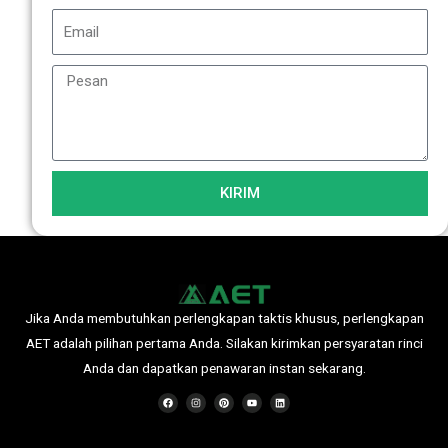
KIRIM
Jika Anda membutuhkan perlengkapan taktis khusus, perlengkapan
AET adalah pilihan pertama Anda. Silakan kirimkan persyaratan rinci
Anda dan dapatkan penawaran instan sekarang.
F
I
P
Y
L
a
n
i
o
i
c
s
n
u
n
e
t
t
t
k
b
a
e
u
e
o
g
r
b
d