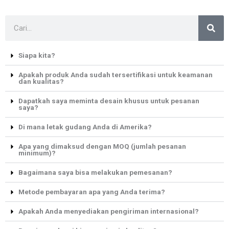
S
e
a
Siapa kita?
r
c
Apakah produk Anda sudah tersertifikasi untuk keamanan
dan kualitas?
h
Dapatkah saya meminta desain khusus untuk pesanan
saya?
Di mana letak gudang Anda di Amerika?
Apa yang dimaksud dengan MOQ (jumlah pesanan
minimum)?
Bagaimana saya bisa melakukan pemesanan?
Metode pembayaran apa yang Anda terima?
Apakah Anda menyediakan pengiriman internasional?