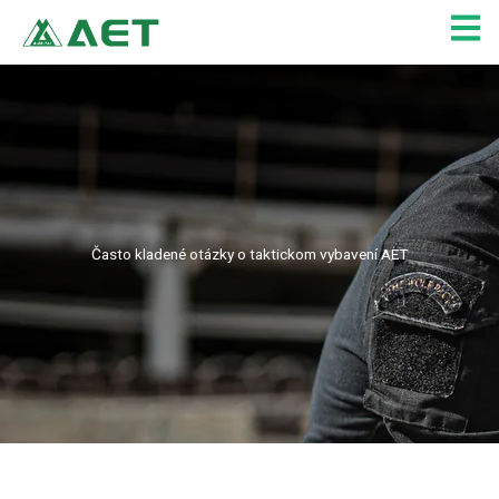
Preskočiť
na
obsah
Často kladené otázky o taktickom vybavení AET