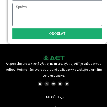
ODOSLAŤ
Ak potrebujete taktický výstroj na mieru, výstroj AET je vašou prvou
voľbou. Pošlite nám svoje podrobné požiadavky a získajte okamžitú
cenovú ponuku.
F
I
P
Y
L
a
n
i
o
i
c
s
n
u
n
e
t
t
t
k
b
a
e
u
e
o
g
r
b
d
o
r
e
e
i
KATEGÓRIE
k
a
s
n
m
t