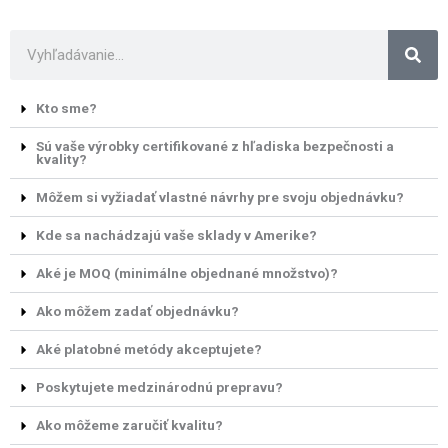
S
e
a
Kto sme?
r
c
Sú vaše výrobky certifikované z hľadiska bezpečnosti a
kvality?
h
Môžem si vyžiadať vlastné návrhy pre svoju objednávku?
Kde sa nachádzajú vaše sklady v Amerike?
Aké je MOQ (minimálne objednané množstvo)?
Ako môžem zadať objednávku?
Aké platobné metódy akceptujete?
Poskytujete medzinárodnú prepravu?
Ako môžeme zaručiť kvalitu?