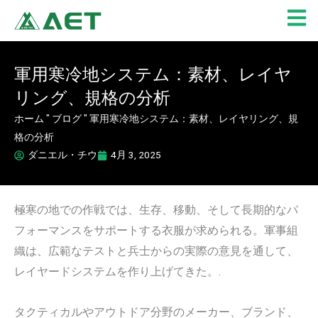
内
容
を
ス
軍用寒冷地システム：素材、レイヤ
キ
リング、規格の分析
ッ
プ
ホーム
"
ブログ
"
軍用寒冷地システム：素材、レイヤリング、規
格の分析
ダニエル・チウ
4月 3, 2025
極寒の地での作戦では、生存、移動、そして長期的なパ
フォーマンスをサポートする衣服が求められる。軍事組
織は、広範なテストと兵士からの実際の意見を通して、
レイヤードシステムを作り上げてきた。.
タクティカルやアウトドア分野のメーカー、ブランド、