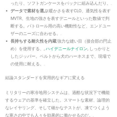
ったり、ソフトガンケースをパックに組み込んだり。.
データで素材を選ぶ
:暖かさを表すCLO、通気性を表す
MVTR、生地の強さを表すデニールといった数値で判
断する。パトロール用の高い機動性など、エンドユー
ザーのニーズに合わせる。.
長持ちする耐久性を内蔵
:強力な縫い目（接合部の閂止
め）を使用する、,
ハイデニールナイロン
, しっかりと
したジッパー。ベルトから犬のハーネスまで、現場で
の使用に耐える。.
結論スタンダードを実用的なギアに変える
ミリタリーの寒冷地用システムは、過酷な状況下で機能
するウェアの基準を確立した。スマートな素材、論理的
なレイヤリング、そして確かなテストが、凍てつくよう
な寒さの中でも人々を効果的に働かせるのだ。.