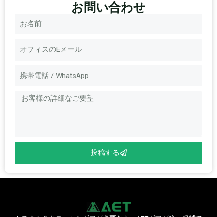
お問い合わせ
名
称
電
子
メ
メ
ー
ッ
ル
セ
ー
ジ
投稿する