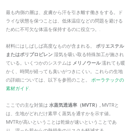
最も内側の層は、皮膚から汗を引き離す働きをする。ド
ライな状態を保つことは、低体温症などの問題を避ける
ために不可欠な体温を保持するのに役立つ。.
材料にはしばしば高度なものが含まれる。
ポリエステル
またはポリプロピレン
湿気を吸い取る特殊加工が施され
ている。いくつかのシステムは
メリノウール
濡れても暖
かく、時間が経っても臭いがつきにくい。これらの生地
の詳細については、以下を参照のこと。
ポーラテックの
素材ガイド
.
ここでの主な対策は
水蒸気透過率（MVTR）
, MVTRと
は、生地がどれだけ素早く蒸気を通すかを示す値。
MVTRが高いということは乾燥が速いということであ
り、湿った肌からの熱損失のリスクを軽減する。.