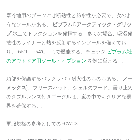
寒冷地用のブーツには断熱性と防水性が必要で、次のよ
うなソールがある。
ビブラム®アークティック・グリッ
プ
氷上でトラクションを発揮する。多くの場合、吸湿発
散性のライナーと熱を反射するインソールを備えてお
り、-65°F（-54℃）まで機能する。チェック
ビブラム社
のアウトドア用ソール・オプション
を例に挙げる。.
頭部を保護するバラクラバ（耐火性のものもある。
ノー
メックス
)、フリースハット、シェルのフード。曇り止め
のダブルレンズ付きゴーグルは、嵐の中でもクリアな視
界を確保する。.
軍服規格の参考としてのECWCS