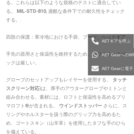
る。これらは以下のような規格のテストに適合してい
る。
MIL-STD-810
, 過酷な条件下での耐久性をチェック
する。.
四肢の保護：寒冷地における手袋、ブーツ、ヘッドギア
AETギアを呼ぶ
手先の器用さと保温性を維持するため、ミリタリースペ
AET Gearへの
ックは厳しい。.
AET Gearに
グローブのセットアップもレイヤーを使用する。
タッチ
スクリーン対応
)は、厚手のアウターグローブやミトンと
組み合わせる。素材には、ロフトと保温性を高めるプリ
マロフト®が含まれる。
ウインドストッパー
さらに、ス
リングやホルスターを扱う際のグリップ力を高めるた
め、ゴートスキン（山羊革）を使用したタフな手のひら
を備えている。.