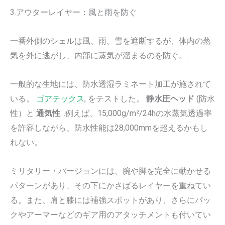
3.アウターレイヤー：風と雨を防ぐ
一番外側のシェルは風、雨、雪を遮断するが、体内の蒸
気を外に逃がし、内部に蒸気が溜まるのを防ぐ。.
一般的な生地には、防水透湿ラミネート加工が施されて
いる。
ゴアテックス
, をテストした。
静水圧ヘッド
(防水
性）と
通気性
. .例えば、15,000g/m²/24hの水蒸気透過率
を許容しながら、防水性能は28,000mmを超えるかもし
れない。.
ミリタリー・バージョンには、腕や脚を完全に動かせる
パターンがあり、その下にかさばるレイヤーを重ねてい
る。また、肩と膝には補強スポットがあり、さらにパッ
クやアーマーなどのギア用のアタッチメントも付いてい