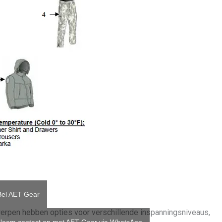
Bel AET Gear
twerpen hebben opties voor verschillende inspanningsniveaus,