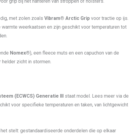
or grip bij het hanteren van stroppen of holsters.
odig, met zolen zoals
Vibram® Arctic Grip
voor tractie op ijs.
 warmte weerkaatsen en zijn geschikt voor temperaturen tot
den.
rende
Nomex®
), een fleece muts en een capuchon van de
 helder zicht in stormen.
steem (ECWCS) Generatie III
staat model. Lees meer via de
eschikt voor specifieke temperaturen en taken, van lichtgewicht
het stelt: gestandaardiseerde onderdelen die op elkaar