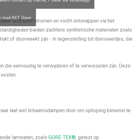
Neem contact op met AET Gear via WhatsApp
E-mail AET Gear
Power Grid lucht stromen en vocht ontsnappen via het
tandigheden bieden zachtere synthetische materialen zoals
kt of doorweekt zijn - in tegenstelling tot donsveertjes, die
 die eenvoudig te verwijderen of te verwisselen zijn. Deze
 vesten.
maar laat wel lichaamsdampen door om ophoping binnenin te
mende laminaten, zoals
GORE-TEX®
, getest op