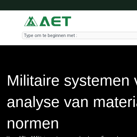
Ga
naar
de
inhoud
Search
Militaire systemen
analyse van materi
normen