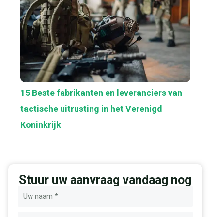
15 Beste fabrikanten en leveranciers van
tactische uitrusting in het Verenigd
Koninkrijk
Stuur uw aanvraag vandaag nog
Naam