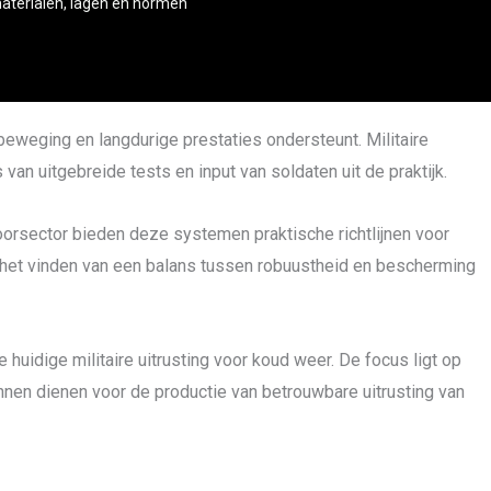
materialen, lagen en normen
beweging en langdurige prestaties ondersteunt. Militaire
n uitgebreide tests en input van soldaten uit de praktijk.
oorsector bieden deze systemen praktische richtlijnen voor
n het vinden van een balans tussen robuustheid en bescherming
 huidige militaire uitrusting voor koud weer. De focus ligt op
nnen dienen voor de productie van betrouwbare uitrusting van