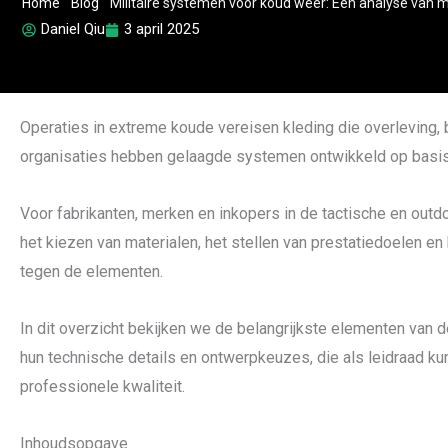
Home
"
Blog
"
Militaire systemen voor koud weer: Een analyse van 
Daniel Qiu
3 april 2025
Operaties in extreme koude vereisen kleding die overleving, 
organisaties hebben gelaagde systemen ontwikkeld op basis va
Voor fabrikanten, merken en inkopers in de tactische en outd
het kiezen van materialen, het stellen van prestatiedoelen e
tegen de elementen.
In dit overzicht bekijken we de belangrijkste elementen van de
hun technische details en ontwerpkeuzes, die als leidraad ku
professionele kwaliteit.
Inhoudsopgave