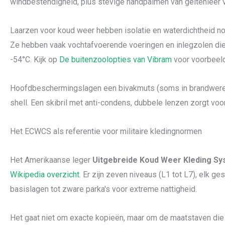
windbestendigheid, plus stevige handpalmen van geitenleer vo
Laarzen voor koud weer hebben isolatie en waterdichtheid n
Ze hebben vaak vochtafvoerende voeringen en inlegzolen die
-54°C. Kijk op
De buitenzoolopties van Vibram
voor voorbeel
Hoofdbeschermingslagen een bivakmuts (soms in brandwe
shell. Een skibril met anti-condens, dubbele lenzen zorgt voor
Het ECWCS als referentie voor militaire kledingnormen
Het Amerikaanse leger
Uitgebreide Koud Weer Kleding Sy
Wikipedia overzicht
. Er zijn zeven niveaus (L1 tot L7), elk g
basislagen tot zware parka's voor extreme nattigheid.
Het gaat niet om exacte kopieën, maar om de maatstaven die 