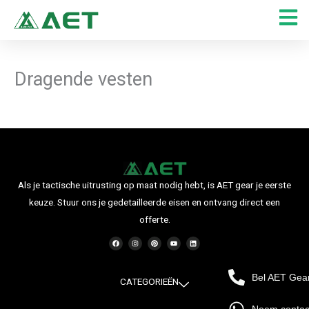
Ga
naar
de
inhoud
Dragende vesten
Als je tactische uitrusting op maat nodig hebt, is AET gear je eerste
keuze. Stuur ons je gedetailleerde eisen en ontvang direct een
offerte.
F
I
P
Y
L
a
n
i
o
i
c
s
n
u
n
e
t
t
t
k
b
a
e
u
e
o
g
r
b
d
Bel AET Gea
o
r
e
e
i
CATEGORIEËN
k
a
s
n
m
t