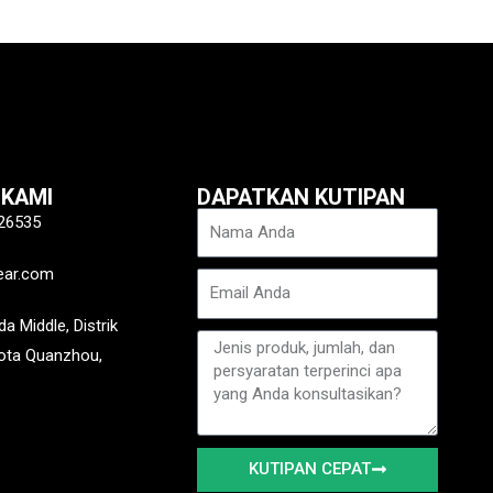
 KAMI
DAPATKAN KUTIPAN
Nama
26535
ear.com
Email
 Middle, Distrik
Pesan
ota Quanzhou,
KUTIPAN CEPAT