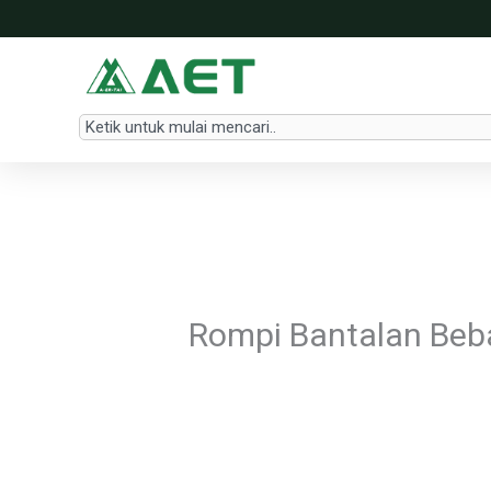
Lewati
ke
konten
Search
Rompi Bantalan Beb