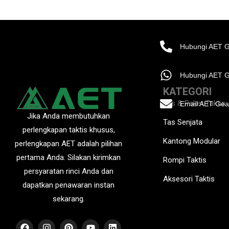
Hubungi AET 
Hubungi AET G
KATEGORI
Tas & Paket Taktis
Email AET Gea
Jika Anda membutuhkan
Tas Senjata
perlengkapan taktis khusus,
Kantong Modular
perlengkapan AET adalah pilihan
pertama Anda. Silakan kirimkan
Rompi Taktis
persyaratan rinci Anda dan
Aksesori Taktis
dapatkan penawaran instan
sekarang.
F
I
P
Y
L