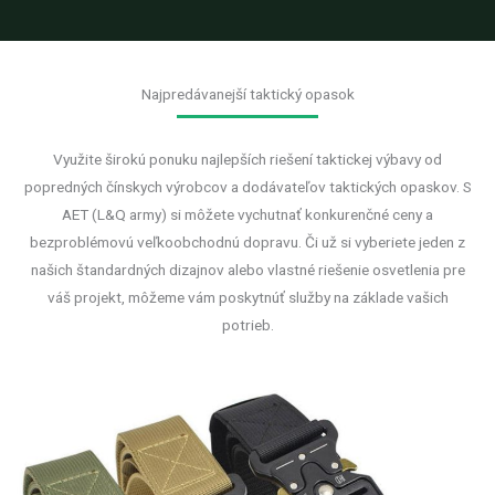
Najpredávanejší taktický opasok
Využite širokú ponuku najlepších riešení taktickej výbavy od
popredných čínskych výrobcov a dodávateľov taktických opaskov. S
AET (L&Q army) si môžete vychutnať konkurenčné ceny a
bezproblémovú veľkoobchodnú dopravu. Či už si vyberiete jeden z
našich štandardných dizajnov alebo vlastné riešenie osvetlenia pre
váš projekt, môžeme vám poskytnúť služby na základe vašich
potrieb.