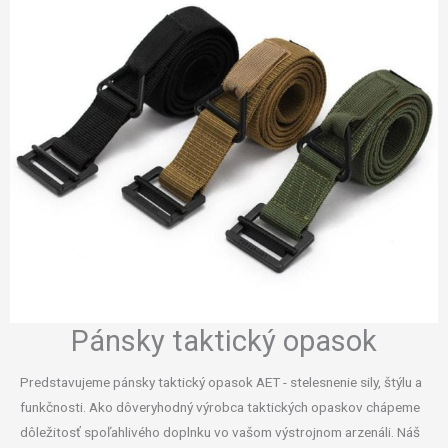
Pánsky taktický opasok
Predstavujeme pánsky taktický opasok AET - stelesnenie sily, štýlu a
funkčnosti. Ako dôveryhodný výrobca taktických opaskov chápeme
dôležitosť spoľahlivého doplnku vo vašom výstrojnom arzenáli. Náš