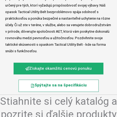
určený pre tých, ktorí vyžadujú prispôsobivosť svojej výbavy. Náš
opasok Tactical Utility Belt bezproblémovo spája odolnosť s
praktickosťou a ponúka bezpečné a nastaviteľné uchytenie na rôzne
účely. Či už ste v teréne, v službe, alebo sa venujete dobrodružstvám
v prírode, dôverujte spoločnosti AET, ktorá vám poskytne dokonalú
rovnováhu medzi pevnosťou a užitočnosťou. Pozdvihnite svoje
taktické skúsenosti s opaskom Tactical Utility Belt - kde sa forma
snúbi s funkčnosťou.
Získajte okamžitú cenovú ponuku
Spýtajte sa na špecifikáciu
Stiahnite si celý katalóg a
pozrite si ďalšie produkty