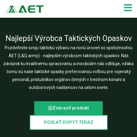
Preskočiť
na
obsah
Najlepší Výrobca Taktických Opaskov
Pozdvihnite svoju taktickú výbavu na novú úroveň so spoločnosťou
AET (L&Q army) - najlepším výrobcom taktických opaskov. Náš
záväzok ku kvalitnému spracovaniu a inováciám nás odlišuje, vďaka
čomu sú naše taktické opasky preferovanou voľbou pre vojenský
personál, príslušníkov orgánov činných v trestnom konaní a
outdoorových nadšencov na celom svete.
Zobraziť produkt
POSLAŤ DOPYT TERAZ