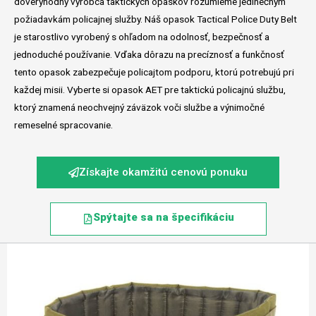
dôveryhodný výrobca taktických opaskov rozumieme jedinečným
požiadavkám policajnej služby. Náš opasok Tactical Police Duty Belt
je starostlivo vyrobený s ohľadom na odolnosť, bezpečnosť a
jednoduché používanie. Vďaka dôrazu na precíznosť a funkčnosť
tento opasok zabezpečuje policajtom podporu, ktorú potrebujú pri
každej misii. Vyberte si opasok AET pre taktickú policajnú službu,
ktorý znamená neochvejný záväzok voči službe a výnimočné
remeselné spracovanie.
Získajte okamžitú cenovú ponuku
Spýtajte sa na špecifikáciu