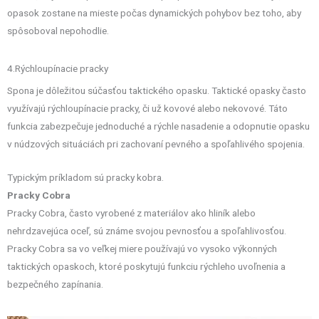
opasok zostane na mieste počas dynamických pohybov bez toho, aby
spôsoboval nepohodlie.
4.Rýchloupínacie pracky
Spona je dôležitou súčasťou taktického opasku. Taktické opasky často
využívajú rýchloupínacie pracky, či už kovové alebo nekovové. Táto
funkcia zabezpečuje jednoduché a rýchle nasadenie a odopnutie opasku
v núdzových situáciách pri zachovaní pevného a spoľahlivého spojenia.
Typickým príkladom sú pracky kobra.
Pracky Cobra
Pracky Cobra, často vyrobené z materiálov ako hliník alebo
nehrdzavejúca oceľ, sú známe svojou pevnosťou a spoľahlivosťou.
Pracky Cobra sa vo veľkej miere používajú vo vysoko výkonných
taktických opaskoch, ktoré poskytujú funkciu rýchleho uvoľnenia a
bezpečného zapínania.