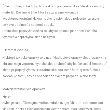
Šitie použité pri taktických opaskoch je rovnako dôležité ako samotný
materiál. Zosilnené šitie, ktoré sa zvyčajne vykonáva
vysokopevnostnými vláknami, ako je nylon alebo polyester, zvyšuje
celkovú odolnosť a nosnosť opasku.
Pevné šitie je nevyhnutné na to, aby sa opasok pri nosení ťažkého
vybavenia neprehýbal alebo nezlyhal.
6.Internal výstuha
Niektoré taktické opasky, ako napríklad bojové opasky alebo opasky na
zbrane, majú vnútornú výstuhu alebo tuhosť, aby lepšie uniesli hmotnosť
alebo pripojený výstroj. Podobne ako zosilnené šitie, aj táto funkcia
zabraňuje tomu, aby sa opasok pod tlakom prepadol alebo zložil.
Materiály taktických opaskov
Nylon
Nylon je najobľúbenejšou voľbou vďaka svojej ľahkosti, odolnosti voči
vlhkosti, oderu a rýchloschnúcim vlastnostiam. Poskytuje vynikajúcu