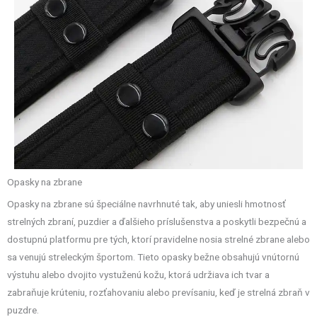
Opasky na zbrane
Opasky na zbrane sú špeciálne navrhnuté tak, aby uniesli hmotnosť
strelných zbraní, puzdier a ďalšieho príslušenstva a poskytli bezpečnú a
dostupnú platformu pre tých, ktorí pravidelne nosia strelné zbrane alebo
sa venujú streleckým športom. Tieto opasky bežne obsahujú vnútornú
výstuhu alebo dvojito vystuženú kožu, ktorá udržiava ich tvar a
zabraňuje krúteniu, rozťahovaniu alebo prevísaniu, keď je strelná zbraň v
puzdre.