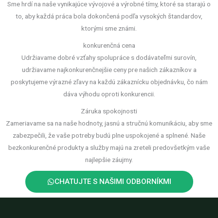
Sme hrdí na naše vynikajúce vývojové a výrobné tímy, ktoré sa starajú o
to, aby každá práca bola dokončená podľa vysokých štandardov,
ktorými sme známi.
konkurenčná cena
Udržiavame dobré vzťahy spolupráce s dodávateľmi surovín,
udržiavame najkonkurenčnejšie ceny pre našich zákazníkov a
poskytujeme výrazné zľavy na každú zákaznícku objednávku, čo nám
dáva výhodu oproti konkurencii.
Záruka spokojnosti
Zameriavame sa na naše hodnoty, jasnú a stručnú komunikáciu, aby sme
zabezpečili, že vaše potreby budú plne uspokojené a splnené. Naše
bezkonkurenčné produkty a služby majú na zreteli predovšetkým vaše
najlepšie záujmy.
CHATUJTE S NAŠIMI ODBORNÍKMI