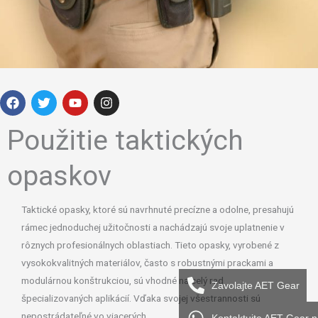
F
T
Y
I
a
w
o
n
c
i
u
s
e
t
t
t
Použitie taktických
b
t
u
a
o
e
b
g
o
r
e
r
opaskov
k
a
m
Taktické opasky, ktoré sú navrhnuté precízne a odolne, presahujú
rámec jednoduchej užitočnosti a nachádzajú svoje uplatnenie v
rôznych profesionálnych oblastiach. Tieto opasky, vyrobené z
vysokokvalitných materiálov, často s robustnými prackami a
modulárnou konštrukciou, sú vhodné na celý rad
Zavolajte AET Gear
špecializovaných aplikácií. Vďaka svojej všestrannosti sú
nepostrádateľné vo viacerých