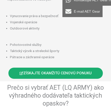
Kontaktujte AET Gear 
E-mail AET Gear
Vynucovanie práva a bezpečnosť
Vojenské operácie
Outdoorové aktivity
Pohotovostné služby
Taktický výcvik a strelecké športy
Pátracie a záchranné operácie
ZÍSKAJTE OKAMŽITÚ CENOVÚ PONUKU
Prečo si vybrať AET (LQ ARMY) ako
výhradného dodávateľa taktických
opaskov?