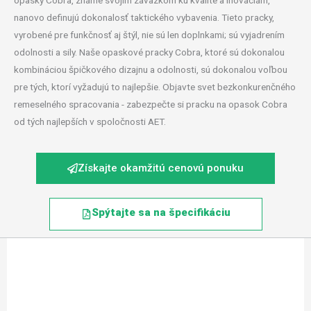
opasky Cobra, známe svojím záväzkom ku kvalite a inováciám,
nanovo definujú dokonalosť taktického vybavenia. Tieto pracky,
vyrobené pre funkčnosť aj štýl, nie sú len doplnkami; sú vyjadrením
odolnosti a sily. Naše opaskové pracky Cobra, ktoré sú dokonalou
kombináciou špičkového dizajnu a odolnosti, sú dokonalou voľbou
pre tých, ktorí vyžadujú to najlepšie. Objavte svet bezkonkurenčného
remeselného spracovania - zabezpečte si pracku na opasok Cobra
od tých najlepších v spoločnosti AET.
Získajte okamžitú cenovú ponuku
Spýtajte sa na špecifikáciu