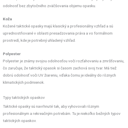
odolnosť bez zbytočného zväčšovania objemu opasku.
Koža
Kožené taktické opasky majú klasický a profesionálny vzhľad a sú
uprednostňované v oblasti presadzovania práva a vo formálnom
prostredí, kde je potrebný uhladený vzhľad.
Polyester
Polyester je známy svojou odolnosťou voči rozťahovaniu a zmršťovaniu,
čo zaručuje, že taktický opasok si časom zachová svoj tvar. Má tiež
dobrú odolnosť voči UV žiareniu, vďaka čomu je ideálny do rôznych
klimatických podmienok.
Typy taktických opaskov
Taktické opasky sú navrhnuté tak, aby vyhovovali rôznym
profesionálnym a rekreačným potrebám. Tu je niekoľko bežných typov
taktických opaskov.