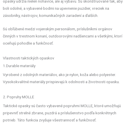
opasky udržia nielen nohavice, ale aj výbavu. Sú skonštruované tak, aby
boli odolné, a vybavené bodmi na upevnenie puzdier, vreciek na
zásobníky, nástrojov, komunikačných zariadení a ďalších.
Sú obľúbené medzi vojenským personálom, príslušníkmi orgánov
činných v trestnom konaní, outdoorovými nadšencami a všetkými, ktorí
oceňujú pohodlie a funkčnosť.
Vlastnosti taktických opaskov
1.Durable materiály
Vyrobené z odolných materiálov, ako je nylon, koža alebo polyester.
Vysokokvalitné materiály prispievajú k odolnosti a životnosti opasku.
2. Popruhy MOLLE
Taktické opasky sú často vybavené popruhmi MOLLE, ktoré umožňujú
pripevniť strelné zbrane, puzdrá a príslušenstvo podľa konkrétnych
potrieb. Táto funkcia zvyšuje všestrannosť a funkčnosť.