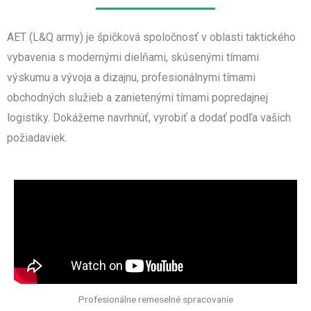
AET (L&Q army) je špičková spoločnosť v oblasti taktického
vybavenia s modernými dielňami, skúsenými tímami
výskumu a vývoja a dizajnu, profesionálnymi tímami
obchodných služieb a zanietenými tímami popredajnej
logistiky. Dokážeme navrhnúť, vyrobiť a dodať podľa vašich
požiadaviek.
Profesionálne remeselné spracovanie