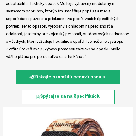
adaptabilitu. Taktický opasok Molle je vybavený modulárnym
systémom popruhov, ktorý vám umožňuje pripájať a meniť
usporiadanie puzdier a príslušenstva podľa vašich špecifických
potrieb. Tento opasok, vyrobený s ohľadom na precíznosť a
odolnosť, je ideálny pre vojenský personál, outdoorových nadšencov
a všetkých, ktorí vyžadujú flexibilné a spoľahlivé riešenie výstroja.
Zvýšte úroveň svojej výbavy pomocou taktického opasku Molle -
vášho plátna pre personalizovanú funkčnosť.
Získajte okamžitú cenovú ponuku
Spýtajte sa na špecifikáciu