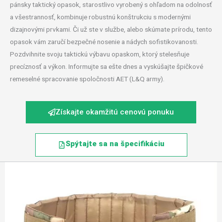
pánsky taktický opasok, starostlivo vyrobený s ohľadom na odolnosť
a všestrannosť, kombinuje robustnú konštrukciu s modernými
dizajnovými prvkami. Či už ste v službe, alebo skúmate prírodu, tento
opasok vám zaručí bezpečné nosenie a nádych sofistikovanosti.
Pozdvihnite svoju taktickú výbavu opaskom, ktorý stelesňuje
precíznosť a výkon. Informujte sa ešte dnes a vyskúšajte špičkové
remeselné spracovanie spoločnosti AET (L&Q army).
Získajte okamžitú cenovú ponuku
Spýtajte sa na špecifikáciu