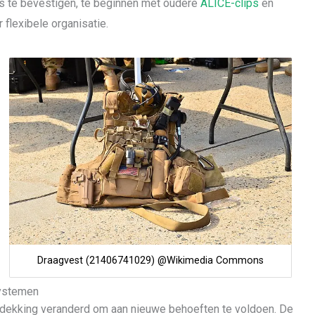
s te bevestigen, te beginnen met oudere
ALICE-clips
en
lexibele organisatie.
Draagvest (21406741029) @Wikimedia Commons
systemen
 bedekking veranderd om aan nieuwe behoeften te voldoen. De