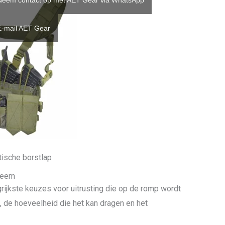
Neem contact op met AET Gear via WhatsApp
E-mail AET Gear
tische borstlap
steem
rijkste keuzes voor uitrusting die op de romp wordt
, de hoeveelheid die het kan dragen en het