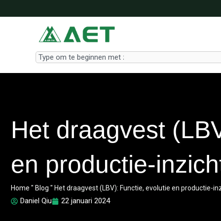
Ga
naar
de
inhoud
Search
Het draagvest (LBV)
en productie-inzich
Home
"
Blog
"
Het draagvest (LBV): Functie, evolutie en productie-in
Daniel Qiu
22 januari 2024