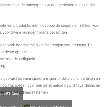
bleven, maar de ontwerpen zijn doelgerichter en flexibeler
 hele romp bedekte, met ingebouwde singels en zakken voor
e voor zware ladingen tijdens gevechten.
iden vaak bescherming van het dragen van uitrusting. De
gerichte opties:
t voor de veiligheid.
ing.
s gebruikt bij trainingsoefeningen, ondersteunende taken en
 nog, hun ideeën over een gelijkmatige gewichtsverdeling en
stelbare plaatdraagsystemen.
Bel AET Gear