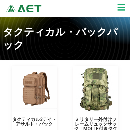
内
容
を
ス
タクティカル・バックパ
キ
ッ
ック
プ
ペ
ペ
ペ
ペ
ペ
ー
ー
ー
ー
ー
ジ
ジ
ジ
ジ
ジ
タクティカル3デイ・
ミリタリー外付けフ
アサルト・パック
レームリュックサッ
ク｜MOLLE付きタク