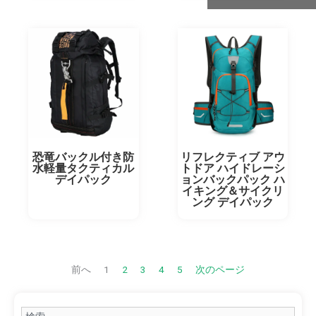
恐竜バックル付き防
リフレクティブ アウ
水軽量タクティカル
トドア ハイドレーシ
デイパック
ョンバックパック ハ
イキング＆サイクリ
ング デイパック
前へ
1
2
3
4
5
次のページ
Search