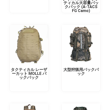
ティカル大容量バッ
クパック (A-TACS
FG Camo)
タクティカル レーザ
大型狩猟用バックパ
ーカット MOLLE バ
ック
ックパック