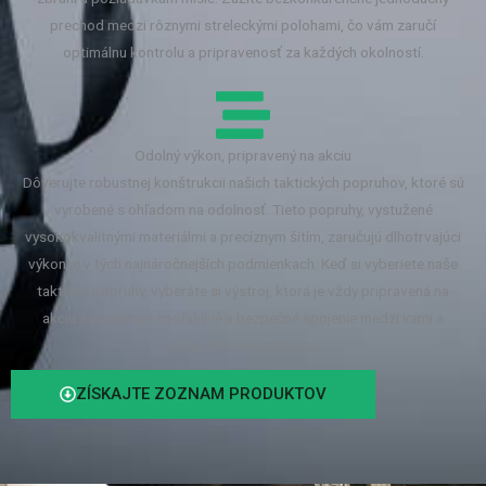
prechod medzi rôznymi streleckými polohami, čo vám zaručí
optimálnu kontrolu a pripravenosť za každých okolností.
Odolný výkon, pripravený na akciu
Dôverujte robustnej konštrukcii našich taktických popruhov, ktoré sú
vyrobené s ohľadom na odolnosť. Tieto popruhy, vystužené
vysokokvalitnými materiálmi a precíznym šitím, zaručujú dlhotrvajúci
výkon aj v tých najnáročnejších podmienkach. Keď si vyberiete naše
taktické popruhy, vyberáte si výstroj, ktorá je vždy pripravená na
akciu a poskytuje spoľahlivé a bezpečné spojenie medzi vami a
vašou strelnou zbraňou.
ZÍSKAJTE ZOZNAM PRODUKTOV