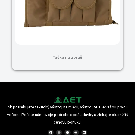
Taška na zbraň
Ak potrebujete taktický výstroj na mieru, výstroj AET je vašou prvou
voľbou. Pošlite nám svoje podrobné požiadavky a získajte okamžitú
cenovú ponuku.
F
I
P
Y
L
a
n
i
o
i