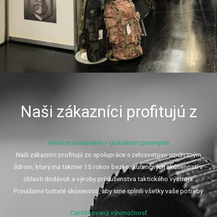
Naši zákazníci profitujú z
Vedúce postavenie v globálnom priemysle
Naši zákazníci profitujú zo spolupráce s celosvetovo uznávaným
lídrom, ktorý má takmer 15 rokov bezkonkurenčných skúseností v
oblasti dodávok a výroby príslušenstva taktického výstroja.
Prinášame bohaté skúsenosti, aby sme splnili všetky vaše potreby.
Certifikovaná výnimočnosť