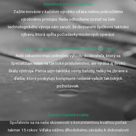
Inovatívny prístup k výrobe
Zažite inovácie v každom výrobku vďaka nášmu pokročilému
výrobnému prístupu. Naše odhodlanie zostať na čele
technologického vývoja vám zaručí, že dostanete špičkovú taktickú
výbavu, ktorá spĺňa požiadavky moderných operácií.
Dvojitá odbornosť v oblasti príslušenstva a výstroja
Naši zákazníci majú jedinečnú výhodu dodávateľa, ktorý sa
špecializuje nielen na taktické príslušenstvo, ale vyrába aj širokú
škálu výstroja. Patria sem taktické vesty, batohy, tašky na zbrane a
ďalšie, ktoré poskytujú komplexné riešenie vašich taktických
požiadaviek.
Časom overená kvalita
Spoľahnite sa na naše skúsenosti s konzistentnou kvalitou počas
takmer 15 rokov. Vďaka nášmu dlhodobému záväzku k dokonalosti