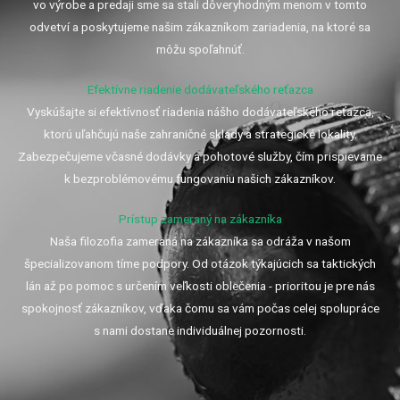
vo výrobe a predaji sme sa stali dôveryhodným menom v tomto
odvetví a poskytujeme našim zákazníkom zariadenia, na ktoré sa
môžu spoľahnúť.
Efektívne riadenie dodávateľského reťazca
Vyskúšajte si efektívnosť riadenia nášho dodávateľského reťazca,
ktorú uľahčujú naše zahraničné sklady a strategické lokality.
Zabezpečujeme včasné dodávky a pohotové služby, čím prispievame
k bezproblémovému fungovaniu našich zákazníkov.
Prístup zameraný na zákazníka
Naša filozofia zameraná na zákazníka sa odráža v našom
špecializovanom tíme podpory. Od otázok týkajúcich sa taktických
lán až po pomoc s určením veľkosti oblečenia - prioritou je pre nás
spokojnosť zákazníkov, vďaka čomu sa vám počas celej spolupráce
s nami dostane individuálnej pozornosti.