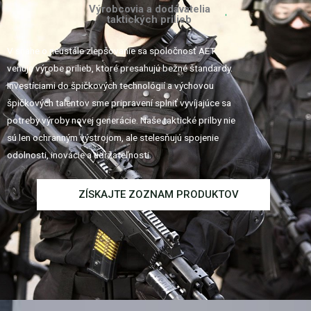
Výrobcovia a dodávatelia
taktických prilieb
V snahe o neustále zlepšovanie sa spoločnosť AET
venuje výrobe prilieb, ktoré presahujú bežné štandardy.
Investíciami do špičkových technológií a výchovou
špičkových talentov sme pripravení splniť vyvíjajúce sa
potreby výroby novej generácie. Naše taktické prilby nie
sú len ochranným výstrojom, ale stelesňujú spojenie
odolnosti, inovácie a udržateľnosti.
ZÍSKAJTE ZOZNAM PRODUKTOV