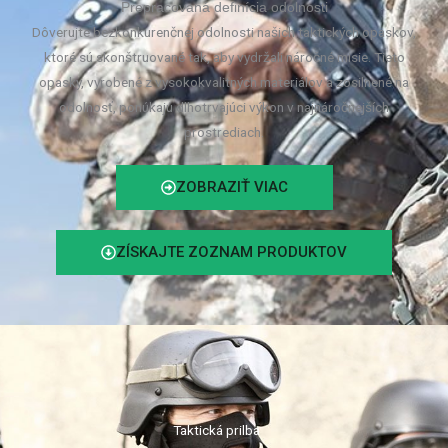
Prepracovaná definícia odolnosti
Dôverujte bezkonkurenčnej odolnosti našich taktických opaskov,
ktoré sú skonštruované tak, aby vydržali náročné misie. Tieto
opasky, vyrobené z vysokokvalitných materiálov a zosilnené na
odolnosť, ponúkajú dlhotrvajúci výkon v najnáročnejších
prostrediach.
ZOBRAZIŤ VIAC
ZÍSKAJTE ZOZNAM PRODUKTOV
Taktická prilba