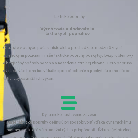
Taktické popruhy
Výrobcovia a dodávatelia
taktických popruhov
Či už ste v pohybe počas misie alebo prechádzate medzi rôznymi
streleckými pozíciami, naše taktické popruhy poskytujú bezproblémový
a bezpečný spôsob nosenia a nasadenia strelnej zbrane. Tieto popruhy
sú nastaviteľné na individuálne prispôsobenie a poskytujú pohodlie bez
toho, aby sa znížil ich výkon.
Dynamické nastavenie závesu
Naše taktické popruhy definujú prispôsobivosť vďaka dynamickému
nastaveniu, ktoré vám umožní rýchlo prispôsobiť dĺžku vašej strelnej
zbrani a požiadavkám misie. Zažite bezkonkurenčne jednoduchý