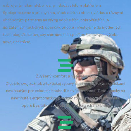
ozbrojeným silám alebo rôznym dodávateľom platforiem.
Spolupracujeme s priemyslom, akademickou obcou, vládou a rôznymi
obchodnými partnermi na vývoji odolnejších, pokročilejších, A
udržateľných taktických opaskov, pričom investujeme do moderných
technológií/talentov, aby sme umožnili splniť požiadavky na výrobu
novej generácie.
Zvýšený komfort a všestrannosť
Zlepšite svoj zážitok z taktickej výbavy s našimi taktickými opaskami
navrhnutými pre celodenné pohodlie a všestrannosť. Tieto opasky sú
navrhnuté s ergonomickou precíznosťou a poskytujú optimálnu
oporu bez toho, aby bola obmedzená ich flexibilita.