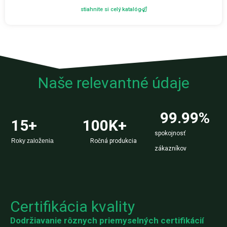
stiahnite si celý katalóg
Naše relevantné údaje
99.99
%
15
+
100
K+
spokojnosť
Roky založenia
Ročná produkcia
zákazníkov
Certifikácia kvality
Dodržiavanie rôznych priemyselných certifikácií