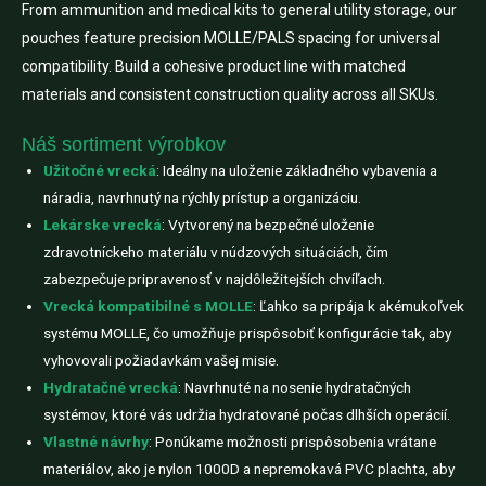
From ammunition and medical kits to general utility storage, our
pouches feature precision MOLLE/PALS spacing for universal
compatibility. Build a cohesive product line with matched
materials and consistent construction quality across all SKUs.
Náš sortiment výrobkov
Užitočné vrecká
: Ideálny na uloženie základného vybavenia a
náradia, navrhnutý na rýchly prístup a organizáciu.
Lekárske vrecká
: Vytvorený na bezpečné uloženie
zdravotníckeho materiálu v núdzových situáciách, čím
zabezpečuje pripravenosť v najdôležitejších chvíľach.
Vrecká kompatibilné s MOLLE
: Ľahko sa pripája k akémukoľvek
systému MOLLE, čo umožňuje prispôsobiť konfigurácie tak, aby
vyhovovali požiadavkám vašej misie.
Hydratačné vrecká
: Navrhnuté na nosenie hydratačných
systémov, ktoré vás udržia hydratované počas dlhších operácií.
Vlastné návrhy
: Ponúkame možnosti prispôsobenia vrátane
materiálov, ako je nylon 1000D a nepremokavá PVC plachta, aby