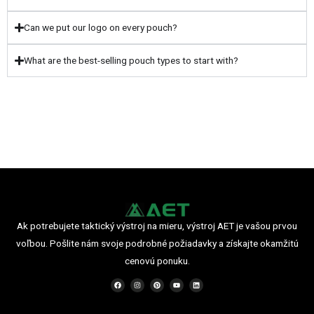
Can we put our logo on every pouch?
What are the best-selling pouch types to start with?
Ak potrebujete taktický výstroj na mieru, výstroj AET je vašou prvou
voľbou. Pošlite nám svoje podrobné požiadavky a získajte okamžitú
cenovú ponuku.
F
I
P
Y
L
a
n
i
o
i
c
s
n
u
n
e
t
t
t
k
b
a
e
u
e