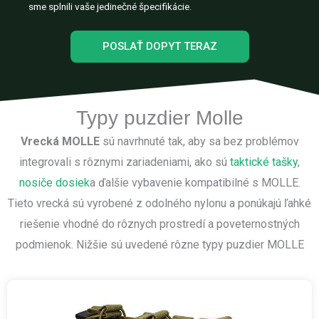
sme splnili vaše jedinečné špecifikácie.
POSLAŤ DOPYT TERAZ
Typy puzdier Molle
Vrecká MOLLE
sú navrhnuté tak, aby sa bez problémov
integrovali s rôznymi zariadeniami, ako sú
taktické tašky
,
nosiče dosiek
a ďalšie vybavenie kompatibilné s MOLLE.
Tieto vrecká sú vyrobené z odolného nylonu a ponúkajú ľahké
riešenie vhodné do rôznych prostredí a poveternostných
podmienok. Nižšie sú uvedené rôzne typy puzdier MOLLE