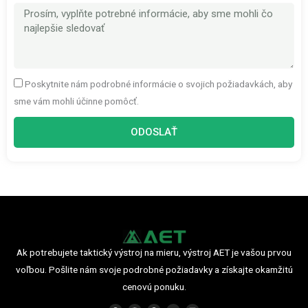
Správa
Poskytnite nám podrobné informácie o svojich požiadavkách, aby
sme vám mohli účinne pomôcť.
ODOSLAŤ
Ak potrebujete taktický výstroj na mieru, výstroj AET je vašou prvou
voľbou. Pošlite nám svoje podrobné požiadavky a získajte okamžitú
cenovú ponuku.
F
I
P
Y
L