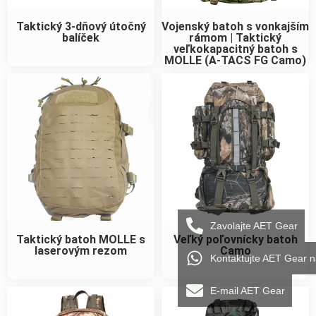
Taktický 3-dňový útočný
Vojenský batoh s vonkajším
balíček
rámom | Taktický
veľkokapacitný batoh s
MOLLE (A-TACS FG Camo)
Zavolajte AET Gear
Taktický batoh MOLLE s
Veľký poľovnícky batoh
laserovým rezom
Camo
Kontaktujte AET Gear 
E-mail AET Gear