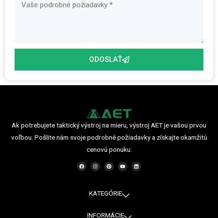
ODOSLAŤ
Ak potrebujete taktický výstroj na mieru, výstroj AET je vašou prvou
voľbou. Pošlite nám svoje podrobné požiadavky a získajte okamžitú
cenovú ponuku.
F
I
P
Y
L
a
n
i
o
i
c
s
n
u
n
e
t
t
t
k
b
a
e
u
e
o
g
r
b
d
o
r
e
e
i
KATEGÓRIE
k
a
s
n
m
t
INFORMÁCIE